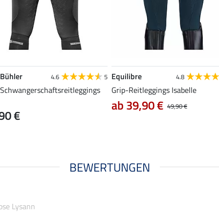
 Bühler
Equilibre
4.6
5
4.8
-Schwangerschaftsreitleggings
Grip-Reitleggings Isabelle
ab 39,90 €
49,90 €
90 €
BEWERTUNGEN
hose Lysann