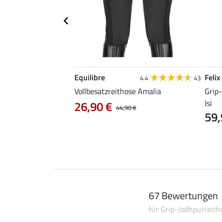
Equilibre
Felix
4.8
41
4.4
43
those Mesh Samira
Vollbesatzreithose Amalia
Grip
Isi
26,90 €
44,90 €
59,
67 Bewertungen
für Grip-Jodhpurreit