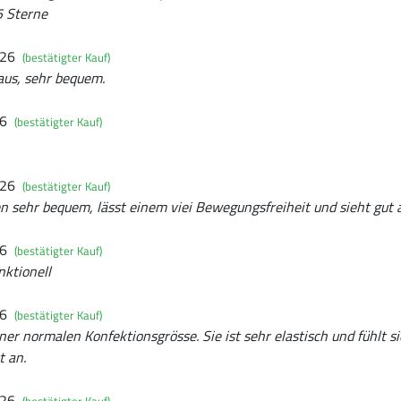
5 Sterne
026
(bestätigter Kauf)
 aus, sehr bequem.
26
(bestätigter Kauf)
026
(bestätigter Kauf)
ten sehr bequem, lässt einem viei Bewegungsfreiheit und sieht gut 
26
(bestätigter Kauf)
nktionell
26
(bestätigter Kauf)
ner normalen Konfektionsgrösse. Sie ist sehr elastisch und fühlt s
t an.
026
(bestätigter Kauf)