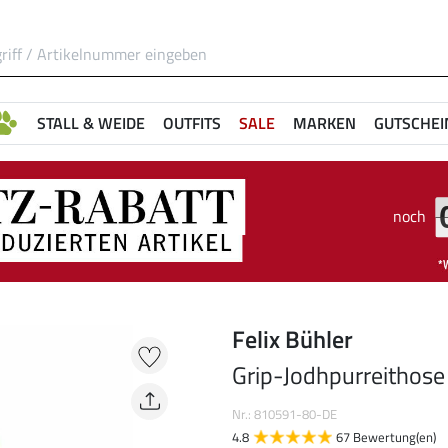
STALL & WEIDE
OUTFITS
SALE
MARKEN
GUTSCHEI
noch
Felix Bühler
Grip-Jodhpurreithose
Nr.: 810591-80-DE
4.8
67 Bewertung(en)