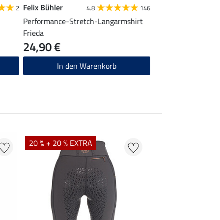
Felix Bühler
2
4.8
146
Performance-Stretch-Langarmshirt
Frieda
24,90 €
In den Warenkorb
20 % + 20 % EXTRA
21 %