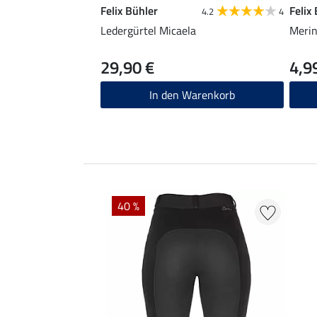
Felix Bühler
Felix
4.2
4
Ledergürtel Micaela
Merin
29,90 €
4,9
In den Warenkorb
40 %