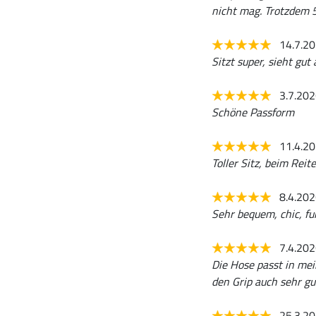
nicht mag. Trotzdem 
14.7.2
Sitzt super, sieht gut
3.7.20
Schöne Passform
11.4.2
Toller Sitz, beim Rei
8.4.20
Sehr bequem, chic, fu
7.4.20
Die Hose passt in mei
den Grip auch sehr gu
25.3.2