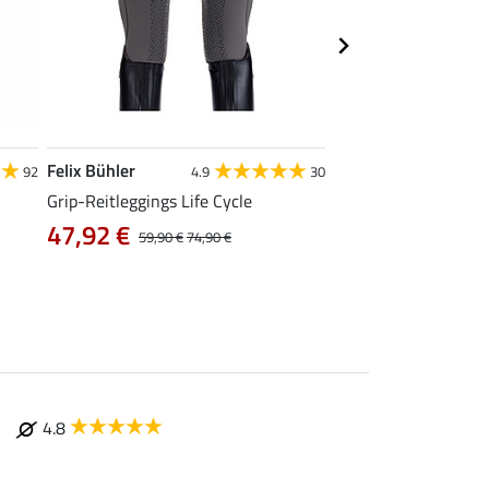
Felix Bühler
Equilibre
92
4.9
30
4.6
Grip-Reitleggings Life Cycle
Grip-Reithose Basic
47,92 €
ab 29,90 €
59,90 €
74,90 €
37,9
4.8