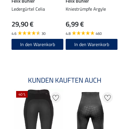
Felix Bühler
Felix Bühler
Feli
Ledergürtel Celia
Kniestrümpfe Argyle
Perf
Lang
29,90 €
6,99 €
19,90
15
4.6
30
4.8
460
4.9
In den Warenkorb
In den Warenkorb
KUNDEN KAUFTEN AUCH
40 %
20 %