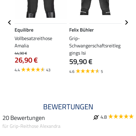
Equilibre
Felix Bühler
Equil
ibby
Vollbesatzreithose
Grip-
Grip-
Amalia
Schwangerschaftsreitleg
Isabel
gings Isi
44,90 €
49,90 
26,90 €
59,90 €
ab 
4.4
43
4.6
5
4.8
BEWERTUNGEN
20 Bewertungen
4.8
für Grip-Reithose Alexandra