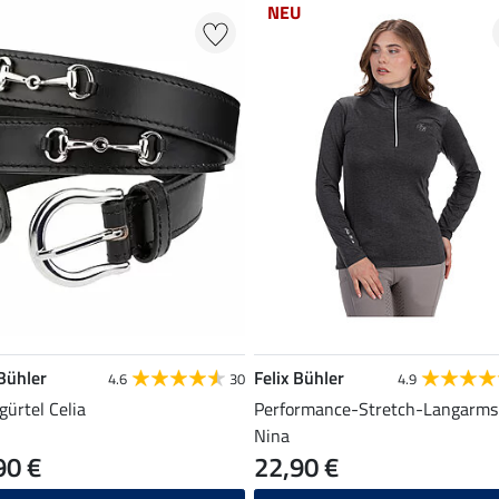
NEU
 Bühler
Felix Bühler
4.6
30
4.9
gürtel Celia
Performance-Stretch-Langarms
Nina
90 €
22,90 €