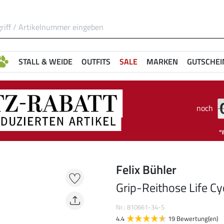
STALL & WEIDE
OUTFITS
SALE
MARKEN
GUTSCHEI
noch
Felix Bühler
Grip-Reithose Life Cy
Nr.: 810661-34-S
4.4
19 Bewertung(en)