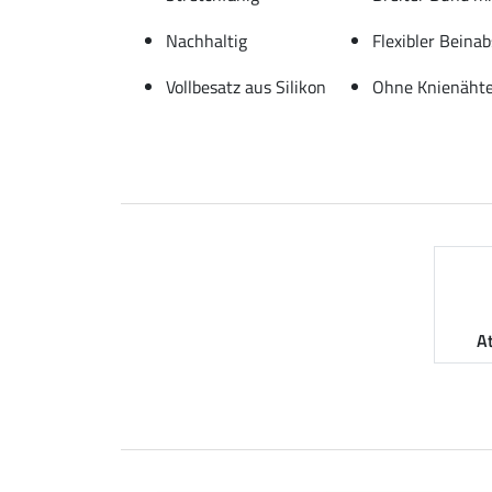
Nachhaltig
Flexibler Beina
Vollbesatz aus Silikon
Ohne Knienäht
A