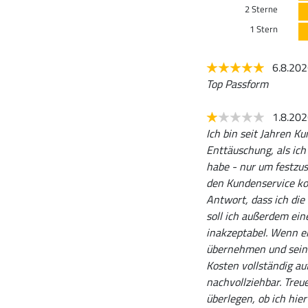
2 Sterne
1 Stern
6.8.20
Top Passform
1.8.20
Ich bin seit Jahren 
Enttäuschung, als ich
habe - nur um festzust
den Kundenservice kon
Antwort, dass ich di
soll ich außerdem ein
inakzeptabel. Wenn e
übernehmen und seine
Kosten vollständig au
nachvollziehbar. Treu
überlegen, ob ich hie