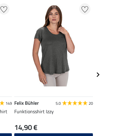
Felix Bühler
Felix Bühler
149
5.0
20
hirt
Funktionsshirt Izzy
Cap Selin
14,90 €
8,99 €