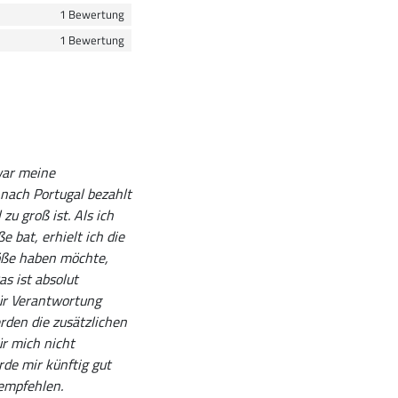
1 Bewertung
1 Bewertung
war meine
 nach Portugal bezahlt
zu groß ist. Als ich
 bat, erhielt ich die
öße haben möchte,
s ist absolut
für Verantwortung
den die zusätzlichen
ür mich nicht
rde mir künftig gut
rempfehlen.