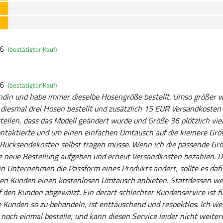
26
(bestätigter Kauf)
26
(bestätigter Kauf)
Kundin und habe immer dieselbe Hosengröße bestellt. Umso größer 
 diesmal drei Hosen bestellt und zusätzlich 15 EUR Versandkosten
ellen, dass das Modell geändert wurde und Größe 36 plötzlich viel 
taktierte und um einen einfachen Umtausch auf die kleinere Größe
e Rücksendekosten selbst tragen müsse. Wenn ich die passende Gr
e neue Bestellung aufgeben und erneut Versandkosten bezahlen. Da
in Unternehmen die Passform eines Produkts ändert, sollte es da
n Kunden einen kostenlosen Umtausch anbieten. Stattdessen wer
f den Kunden abgewälzt. Ein derart schlechter Kundenservice ist f
e Kunden so zu behandeln, ist enttäuschend und respektlos. Ich we
r noch einmal bestelle, und kann diesen Service leider nicht weite