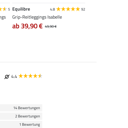
Equilibre
Felix Bühler
5
4.8
92
4
ngs
Grip-Reitleggings Isabelle
Grip-Reitleggings Lif
ab 39,90 €
47,92 €
49,90 €
59,90 €
74
4.4
14 Bewertungen
2 Bewertungen
1 Bewertung