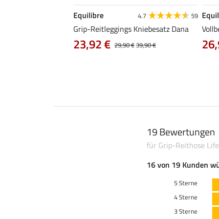
Equilibre
Equil
4.8
43
4.7
59
gs Amanda
Grip-Reitleggings Kniebesatz Dana
Vollb
23,92 €
26,
29,90 €
39,90 €
19 Bewertungen
für Grip-Reithose Life
16 von 19 Kunden wü
5 Sterne
4 Sterne
3 Sterne