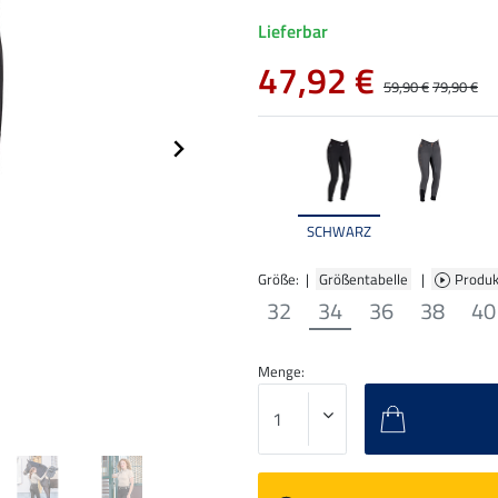
Lieferbar
47,92 €
59,90 €
79,90 €
SCHWARZ
Größe: |
Größentabelle
|
Produk
32
34
36
38
40
Menge: