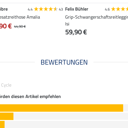
ibre
Felix Bühler
4.4
43
4.6
esatzreithose Amalia
Grip-Schwangerschaftsreitleggi
Isi
90 €
44,90 €
59,90 €
BEWERTUNGEN
 Cycle
rden diesen Artikel empfehlen