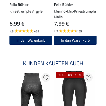
Felix Bühler
Felix Bühler
Feli
Kniestrümpfe Argyle
Merino-Mix-Kniestrümpfe
Funk
Malia
Lara
6,99 €
7,99 €
24
4.8
459
4.7
55
4.8
In den Warenkorb
In den Warenkorb
KUNDEN KAUFTEN AUCH
50 % + 20 % EXTRA
20 %