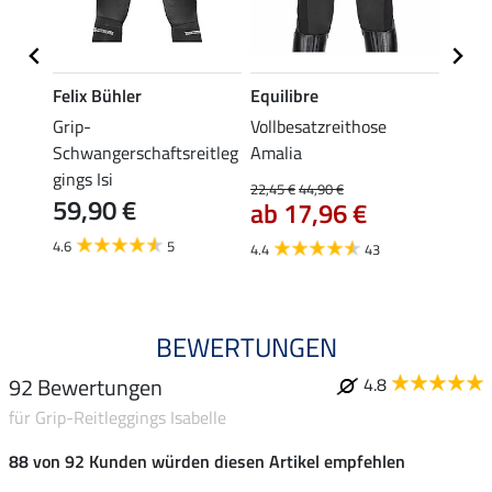
Felix Bühler
Equilibre
Equil
Grip-
Vollbesatzreithose
Grip-
Schwangerschaftsreitleg
Amalia
Isabel
gings Isi
22,45 €
44,90 €
49,90 
59,90 €
ab 17,96 €
ab 
4.6
5
4.4
43
4.8
BEWERTUNGEN
92 Bewertungen
4.8
für Grip-Reitleggings Isabelle
88 von 92 Kunden würden diesen Artikel empfehlen