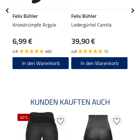
Felix Bühler
Felix Bühler
Feli
Kniestrümpfe Argyle
Ledergürtel Camila
Zip-
6,99 €
39,90 €
29,90
23
4.8
460
4.8
12
In den Warenkorb
In den Warenkorb
KUNDEN KAUFTEN AUCH
40 %
20 %