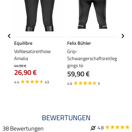
Equilibre
Felix Bühler
Equil
se
Vollbesatzreithose
Grip-
Grip-
Amalia
Schwangerschaftsreitleg
Isabel
gings Isi
44,90 €
49,90 
26,90 €
59,90 €
ab 
4.4
43
4.6
5
4.8
BEWERTUNGEN
38 Bewertungen
4.8