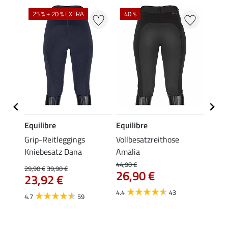
25 % + 20 % EXTRA
40 %
Equilibre
Equilibre
Felix
Grip-Reitleggings
Vollbesatzreithose
Grip-
Kniebesatz Dana
Amalia
Schwa
gings 
44,90 €
29,90 €
39,90 €
26,90 €
59,
23,92 €
4.4
43
4.6
4.7
59