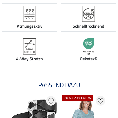
Atmungsaktiv
Schnelltrocknend
4-Way Stretch
Oekotex®
PASSEND DAZU
20 % + 20 % EXTRA
21