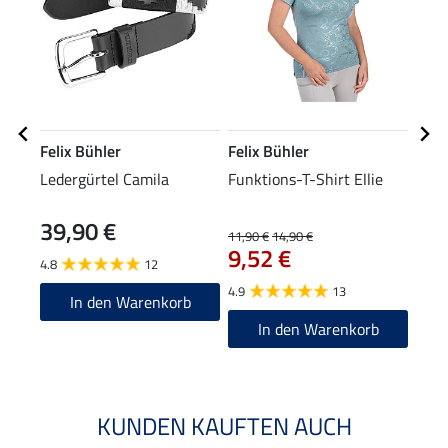
Felix Bühler
Felix Bühler
Feli
Ledergürtel Camila
Funktions-T-Shirt Ellie
Knie
39,90 €
11,90 €
14,90 €
5,49 
9,52 €
4,3
4.8
12
4.9
13
4.8
In den Warenkorb
In den Warenkorb
KUNDEN KAUFTEN AUCH