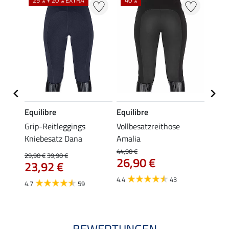
25 % + 20 % EXTRA
40 %
Equilibre
Equilibre
Felix
se
Grip-Reitleggings
Vollbesatzreithose
Grip-
Kniebesatz Dana
Amalia
Schwa
gings 
44,90 €
29,90 €
39,90 €
26,90 €
59,
23,92 €
4.4
43
4.6
4.7
59
BEWERTUNGEN