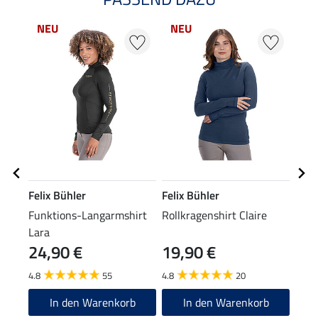
NEU
NEU
Felix Bühler
Felix Bühler
Feli
Funktions-Langarmshirt
Rollkragenshirt Claire
Knie
Lara
24,90 €
19,90 €
6,9
4.8
55
4.8
20
4.8
In den Warenkorb
In den Warenkorb