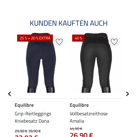
KUNDEN KAUFTEN AUCH
25 % + 20 % EXTRA
40 %
Equilibre
Equilibre
Felix
Grip-Reitleggings
Vollbesatzreithose
Grip-
Kniebesatz Dana
Amalia
Schwa
gings 
44,90 €
29,90 €
39,90 €
26,90 €
59,