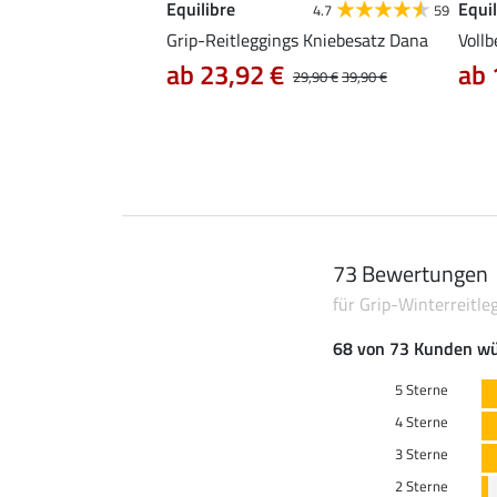
Equilibre
Equil
4.8
41
4.7
59
those Mesh Samira
Grip-Reitleggings Kniebesatz Dana
Vollb
ab 23,92 €
ab 
29,90 €
39,90 €
73 Bewertungen
für Grip-Winterreitle
68 von 73 Kunden wü
5 Sterne
4 Sterne
3 Sterne
2 Sterne