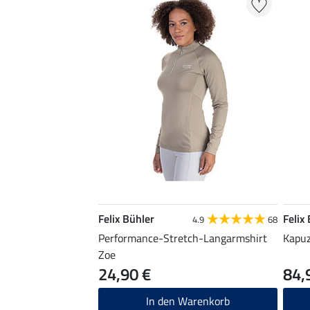
Felix Bühler
Felix
4.9
68
Performance-Stretch-Langarmshirt
Kapuz
Zoe
24,90 €
84,
In den Warenkorb