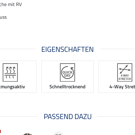
che mit RV
luss
EIGENSCHAFTEN
tmungsaktiv
Schnelltrocknend
4-Way Stre
PASSEND DAZU
U