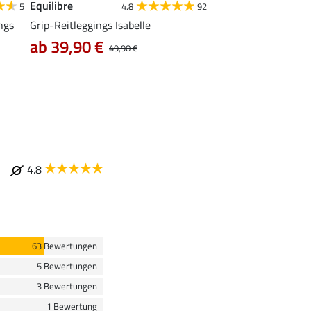
Equilibre
Felix Bühler
5
4.8
92
4
ngs
Grip-Reitleggings Isabelle
Winterreithose Julie
ab 39,90 €
35,96 €
49,90 €
44,95 €
89
4.8
63 Bewertungen
5 Bewertungen
3 Bewertungen
1 Bewertung