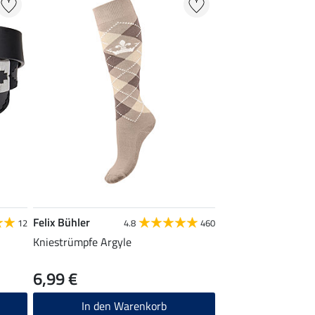
Felix Bühler
12
4.8
460
Kniestrümpfe Argyle
6,99 €
In den Warenkorb