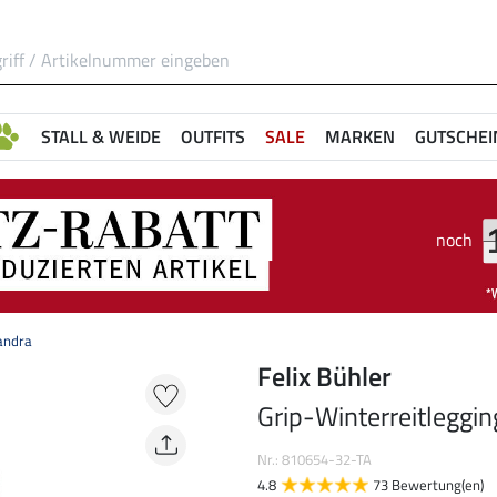
STALL & WEIDE
OUTFITS
SALE
MARKEN
GUTSCHEI
noch
andra
Felix Bühler
Grip-Winterreitleggi
Nr.: 810654-32-TA
4.8
73 Bewertung(en)