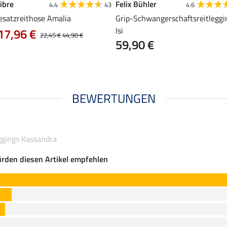
ibre
Felix Bühler
4.4
43
4.6
esatzreithose Amalia
Grip-Schwangerschaftsreitleggi
Isi
17,96 €
22,45 €
44,90 €
59,90 €
BEWERTUNGEN
ggings Kassandra
rden diesen Artikel empfehlen