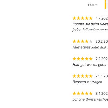
1 Stern
1.7.20
Konnte sie beim Reite
jeden fall meine neue
20.2.2
Fällt etwas klein aus.
7.2.20
Hält gut warm, guter 
21.1.2
Bequem zu tragen
8.1.20
Schöne Winterreithose