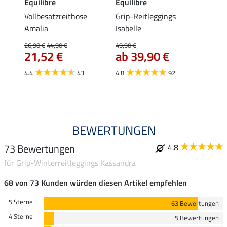
Equilibre
Equilibre
Felix
gings
Vollbesatzreithose
Grip-Reitleggings
Grip-
Amalia
Isabelle
Schwa
gings 
26,90 €
44,90 €
49,90 €
59,
21,52 €
ab 39,90 €
4.6
4.4
43
4.8
92
BEWERTUNGEN
73 Bewertungen
4.8
für Grip-Winterreitleggings Kassandra
68 von 73 Kunden würden diesen Artikel empfehlen
5 Sterne
63 Bewertungen
4 Sterne
5 Bewertungen