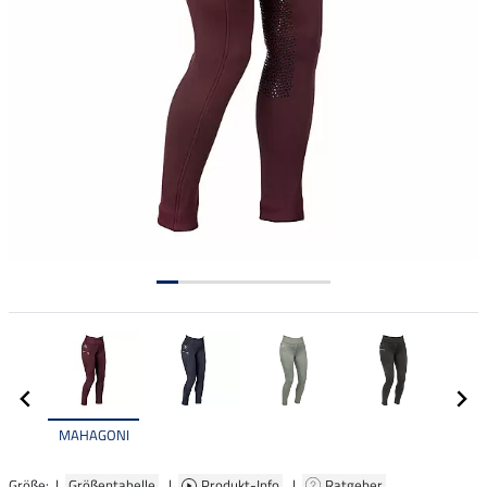
MAHAGONI
Größe: |
Größentabelle
|
Produkt-Info
|
Ratgeber