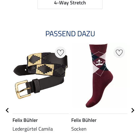
4-Way Stretch
PASSEND DAZU
NE
Felix Bühler
Felix Bühler
Feli
Ledergürtel Camila
Socken
Wint