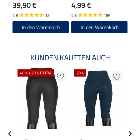
39,90 €
4,99 €
7,9
4.8
12
4.8
185
4.9
In den Warenkorb
In den Warenkorb
KUNDEN KAUFTEN AUCH
40 % + 20 % EXTRA
20 %