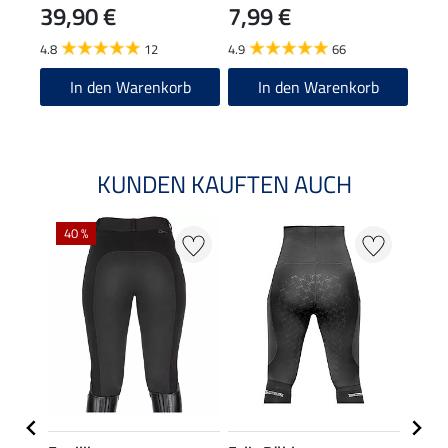
39,90 €
7,99 €
6,9
4.8
12
4.9
66
4.8
In den Warenkorb
In den Warenkorb
KUNDEN KAUFTEN AUCH
40 %
20 %