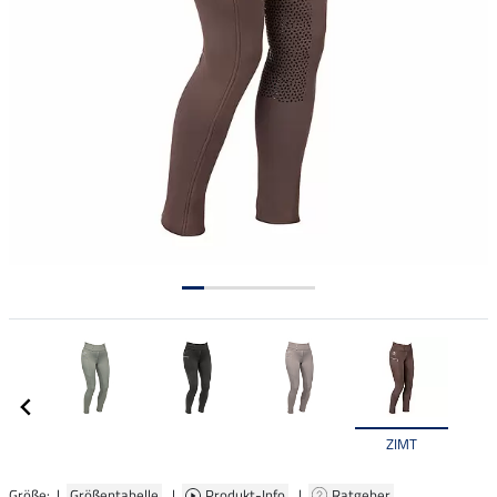
ZIMT
Größe: |
Größentabelle
|
Produkt-Info
|
Ratgeber