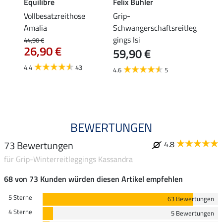
Equilibre
Felix Bühler
Equil
ibby
Vollbesatzreithose
Grip-
Grip-
Amalia
Schwangerschaftsreitleg
Isabel
gings Isi
44,90 €
49,90 
26,90 €
59,90 €
ab 
4.4
43
4.6
5
4.8
BEWERTUNGEN
73 Bewertungen
4.8
für Grip-Winterreitleggings Kassandra
68 von 73 Kunden würden diesen Artikel empfehlen
5 Sterne
63 Bewertungen
4 Sterne
5 Bewertungen