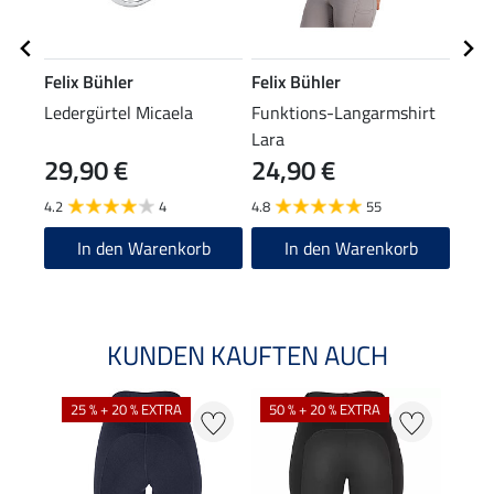
Felix Bühler
Felix Bühler
Feli
Ledergürtel Micaela
Funktions-Langarmshirt
Wint
Lara
29,90 €
24,90 €
7,9
4.2
4
4.8
55
4.9
In den Warenkorb
In den Warenkorb
KUNDEN KAUFTEN AUCH
25 % + 20 % EXTRA
50 % + 20 % EXTRA