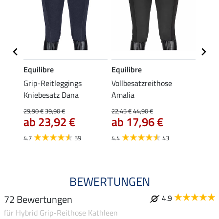
Equilibre
Equilibre
Felix
Grip-Reitleggings
Vollbesatzreithose
Grip-
Kniebesatz Dana
Amalia
Schwa
gings 
29,90 €
39,90 €
22,45 €
44,90 €
59,
ab 23,92 €
ab 17,96 €
4.6
4.7
59
4.4
43
BEWERTUNGEN
72 Bewertungen
4.9
für Hybrid Grip-Reithose Kathleen