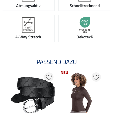
Atmungsaktiv
Schnelltrocknend
4-Way Stretch
Oekotex®
PASSEND DAZU
NEU
NE