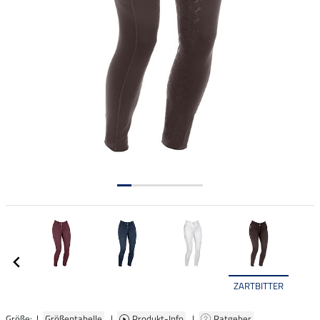
ZARTBITTER
Größe: |
Größentabelle
|
Produkt-Info
|
Ratgeber