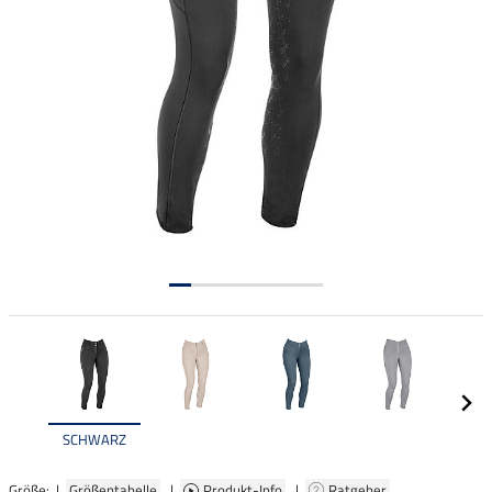
SCHWARZ
Größe: |
Größentabelle
|
Produkt-Info
|
Ratgeber