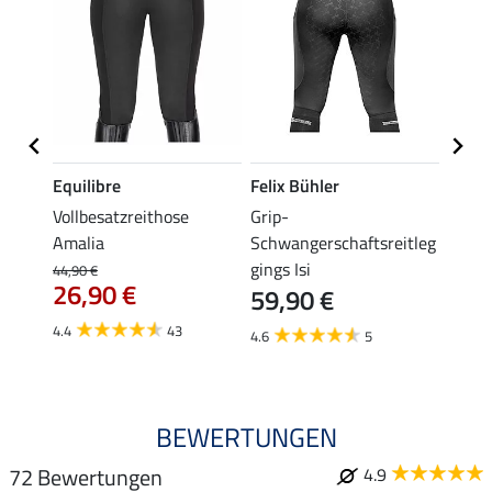
Equilibre
Felix Bühler
Equil
se
Vollbesatzreithose
Grip-
Grip-
Amalia
Schwangerschaftsreitleg
Isabel
gings Isi
44,90 €
49,90 
26,90 €
59,90 €
ab 
4.4
43
4.6
5
4.8
BEWERTUNGEN
72 Bewertungen
4.9