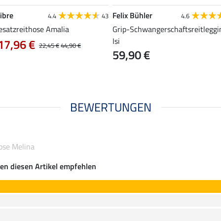
ibre
Felix Bühler
4.4
43
4.6
esatzreithose Amalia
Grip-Schwangerschaftsreitleggi
Isi
17,96 €
22,45 €
44,90 €
59,90 €
BEWERTUNGEN
ose Melina
en diesen Artikel empfehlen