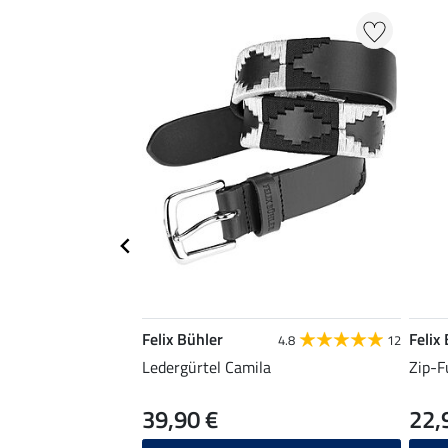
Felix Bühler
Felix
4.8
12
Ledergürtel Camila
Zip-F
39,90 €
22,