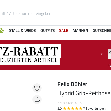
STALL & WEIDE
OUTFITS
SALE
MARKEN
GUTSCHEI
noch
Felix Bühler
Hybrid Grip-Reithose
Nr.: 810686-40-S
5.0
7 Bewertung(en)