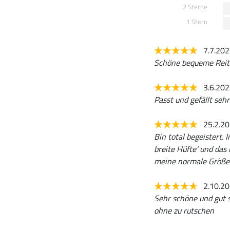
2 Sterne
1 Stern
7.7.20
Schöne bequeme Reith
3.6.20
Passt und gefällt sehr
25.2.2
Bin total begeistert. 
breite Hüfte' und das 
meine normale Größe 
2.10.2
Sehr schöne und gut s
ohne zu rutschen