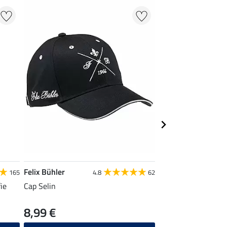
NEU
Felix Bühler
Felix Bühler
165
4.8
62
ie
Cap Selin
Stiefelkniestrümpfe
8,99 €
5,99 €