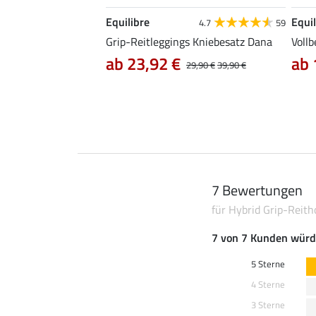
Equilibre
Equil
4.8
41
4.7
59
those Mesh Samira
Grip-Reitleggings Kniebesatz Dana
Vollb
ab 23,92 €
ab 
29,90 €
39,90 €
7 Bewertungen
für Hybrid Grip-Reith
7 von 7 Kunden würd
5 Sterne
4 Sterne
3 Sterne