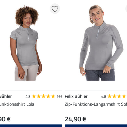
 Bühler
Felix Bühler
4.8
166
4.8
unktionsshirt Lola
Zip-Funktions-Langarmshirt Sof
90 €
24,90 €