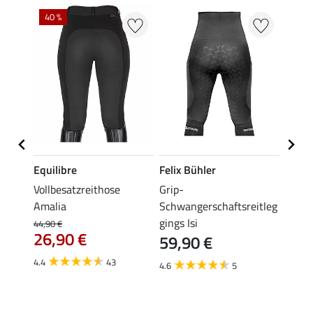
40 %
20 %
Equilibre
Felix Bühler
Equil
se
Vollbesatzreithose
Grip-
Grip-
Amalia
Schwangerschaftsreitleg
Isabel
gings Isi
44,90 €
49,90 
26,90 €
59,90 €
ab 
4.4
43
4.6
5
4.8