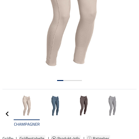
CHAMPAGNER
Größe: |
Größentabelle
|
Produkt-Info
|
Ratgeber