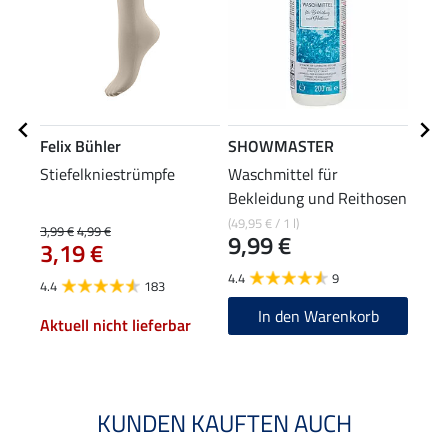
Felix Bühler
SHOWMASTER
Feli
Stiefelkniestrümpfe
Waschmittel für
Lede
Bekleidung und Reithosen
29
(49,95 € / 1 l)
3,99 €
4,99 €
9,99 €
3,19 €
4.2
4.4
9
4.4
183
In den Warenkorb
Aktuell nicht lieferbar
KUNDEN KAUFTEN AUCH