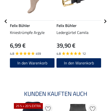
Felix Bühler
Felix Bühler
Feli
Kniestrümpfe Argyle
Ledergürtel Camila
Funk
Laila
6,99 €
39,90 €
16,90
13
4.8
459
4.8
12
5.0
In den Warenkorb
In den Warenkorb
KUNDEN KAUFTEN AUCH
25 % + 20 % EXTRA
50 %