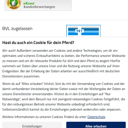
BVL zugelassen
Hast du auch ein Cookie für dein Pferd?
Wir auch! Außerdem verwenden wir Cookies und andere Technologien, um dir ein
optimales und sicheres Einkaufserlebnis zu bieten, die Performance unserer Webseite
Zustellung durch
zu messen und um dir relevante Produkte für dich und dein Pferd zu zeigen! Hierfür
sammeln wir Daten über unsere User und die Nutzung unserer Webseite auf ihren
Endgeräten. Bei der Erhebung der Daten arbeiten wir ausschließlich mit deutschen
Sicher bezahlen mit
Dienstleistern zusammen.
Wenn du auf "Alles erlauben" klickst, bist du mit der Verwendung von Cookies und der
damit verbundenen Verarbeitung deiner Daten sowie mit der Weitergabe der Daten an
Rechnung
Vorkasse
unsere Dienstleister einverstanden. Klickst du in den Einstellungen auf "Nur
Notwendige", wird dein Besuch nur mit zwingend notwendigen Cookies fortgeführt, die
für den reibungslosen Betrieb unserer Webseite unbedingt erforderlich sind.
Impressum
Selbstverständlich kannst du die Einstellungen jederzeit widerrufen oder anpassen.
Weitere Informationen zu unseren Cookies findest du unter
Datenschutz
.
Letzte Aktualisierung am 06.08.2026 um 14:39
Alle Preise in Euro inkl. MwSt. zzgl.
Versandkosten
Einstellungen
Alles erlauben