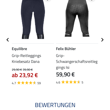
Equilibre
Felix Bühler
Equil
se
Grip-Reitleggings
Grip-
Vollb
Kniebesatz Dana
Schwangerschaftsreitleg
Amali
gings Isi
29,90 €
39,90 €
22,45 
59,90 €
ab 23,92 €
ab 
4.6
5
4.7
59
4.4
BEWERTUNGEN