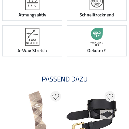
Atmungsaktiv
Schnelltrocknend
4-Way Stretch
Oekotex®
PASSEND DAZU
32