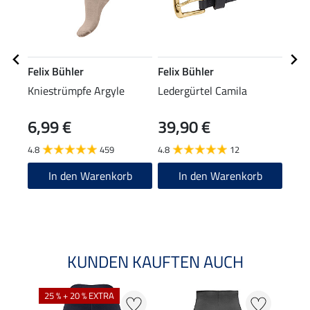
Felix Bühler
Felix Bühler
Feli
Kniestrümpfe Argyle
Ledergürtel Camila
Funk
Laila
6,99 €
39,90 €
16,90
13
4.8
459
4.8
12
5.0
In den Warenkorb
In den Warenkorb
KUNDEN KAUFTEN AUCH
25 % + 20 % EXTRA
50 %