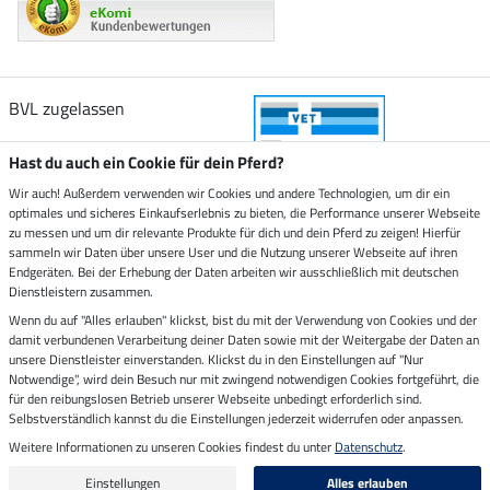
BVL zugelassen
Hast du auch ein Cookie für dein Pferd?
Wir auch! Außerdem verwenden wir Cookies und andere Technologien, um dir ein
optimales und sicheres Einkaufserlebnis zu bieten, die Performance unserer Webseite
Zustellung durch
zu messen und um dir relevante Produkte für dich und dein Pferd zu zeigen! Hierfür
sammeln wir Daten über unsere User und die Nutzung unserer Webseite auf ihren
Endgeräten. Bei der Erhebung der Daten arbeiten wir ausschließlich mit deutschen
Sicher bezahlen mit
Dienstleistern zusammen.
Wenn du auf "Alles erlauben" klickst, bist du mit der Verwendung von Cookies und der
damit verbundenen Verarbeitung deiner Daten sowie mit der Weitergabe der Daten an
Rechnung
Vorkasse
unsere Dienstleister einverstanden. Klickst du in den Einstellungen auf "Nur
Notwendige", wird dein Besuch nur mit zwingend notwendigen Cookies fortgeführt, die
für den reibungslosen Betrieb unserer Webseite unbedingt erforderlich sind.
Impressum
Selbstverständlich kannst du die Einstellungen jederzeit widerrufen oder anpassen.
Weitere Informationen zu unseren Cookies findest du unter
Datenschutz
.
Letzte Aktualisierung am 06.08.2026 um 14:39
Alle Preise in Euro inkl. MwSt. zzgl.
Versandkosten
Einstellungen
Alles erlauben