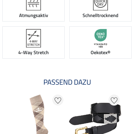
Atmungsaktiv
Schnelltrocknend
4-Way Stretch
Oekotex®
PASSEND DAZU
32