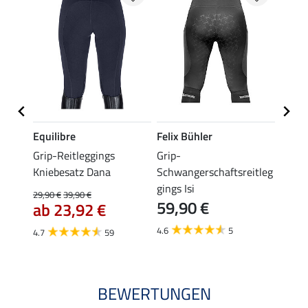
Equilibre
Felix Bühler
Equil
se
Grip-Reitleggings
Grip-
Vollb
Kniebesatz Dana
Schwangerschaftsreitleg
Amali
gings Isi
29,90 €
39,90 €
22,45 
59,90 €
ab 23,92 €
ab 
4.6
5
4.7
59
4.4
BEWERTUNGEN