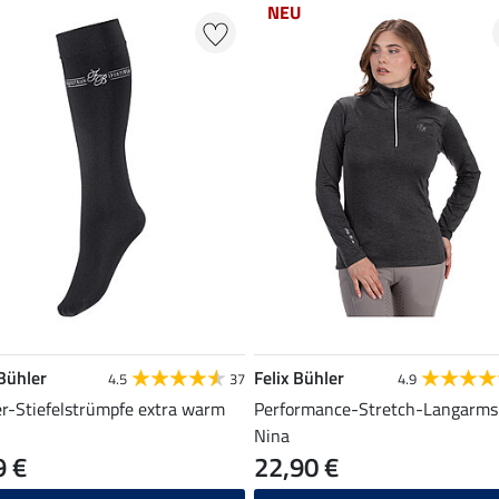
NEU
 Bühler
Felix Bühler
4.5
37
4.9
r-Stiefelstrümpfe extra warm
Performance-Stretch-Langarms
Nina
9 €
22,90 €