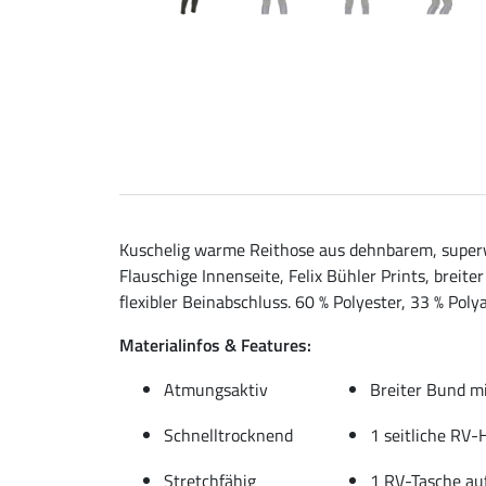
Kuschelig warme Reithose aus dehnbarem, superw
Flauschige Innenseite, Felix Bühler Prints, brei
flexibler Beinabschluss. 60 % Polyester, 33 % Poly
Materialinfos & Features:
Atmungsaktiv
Breiter Bund mi
Schnelltrocknend
1 seitliche RV
Stretchfähig
1 RV-Tasche au