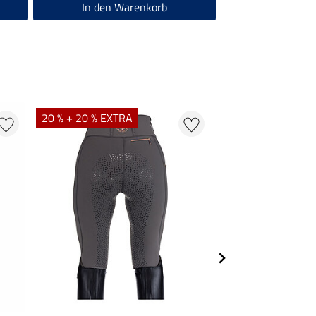
In den Warenkorb
20 % + 20 % EXTRA
21 %