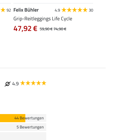
Felix Bühler
Equilibre
92
4.9
30
4.6
Grip-Reitleggings Life Cycle
Grip-Reithose Basic
47,92 €
ab 29,90 €
59,90 €
74,90 €
37,9
4.9
44 Bewertungen
5 Bewertungen