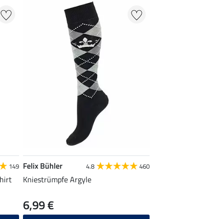
Felix Bühler
149
4.8
460
hirt
Kniestrümpfe Argyle
6,99 €