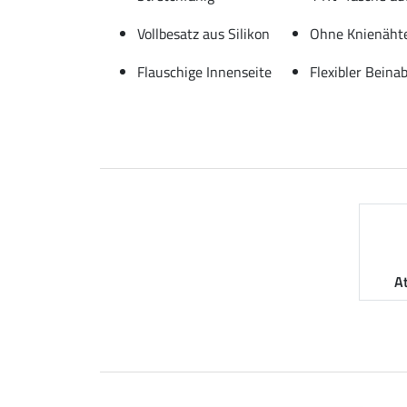
Vollbesatz aus Silikon
Ohne Knienäht
Flauschige Innenseite
Flexibler Beina
A