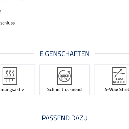
e
bschluss
EIGENSCHAFTEN
tmungsaktiv
Schnelltrocknend
4-Way Stre
PASSEND DAZU