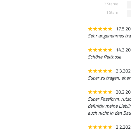
2 Sterne
1 Stern
17.5.2
Sehr angenehmes trag
14.3.2
Schöne Reithose
2.3.20
Super zu tragen, eher
20.2.2
Super Passform, rutsc
definitiv meine Liebl
auch nicht in den Bauc
3.2.20