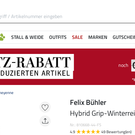
STALL & WEIDE
OUTFITS
SALE
MARKEN
GUTSCHEI
noch
Cheyenne
Felix Bühler
Hybrid Grip-Winterre
Nr.: 810668-44-FS
4.9
49 Bewertung(en)