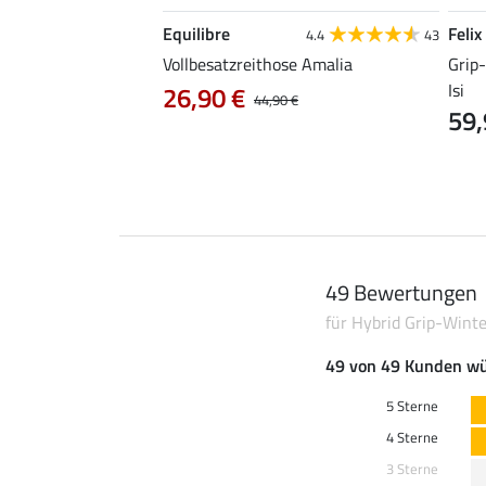
Equilibre
Felix
4.8
41
4.4
43
those Mesh Samira
Vollbesatzreithose Amalia
Grip
Isi
26,90 €
44,90 €
59,
49 Bewertungen
für Hybrid Grip-Wint
49 von 49 Kunden wü
5 Sterne
4 Sterne
3 Sterne