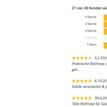
27 von 30 Kunden wü
5 Sterne
4 Sterne
3 Sterne
2 Sterne
1 Stern
5.2.20
Praktische Reithose, b
gut...
6.10.2
Solide verarbeitet & p
30.9.2
Tolle Reithose für Gel