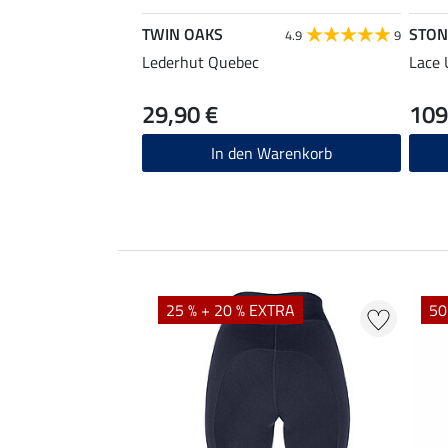
TWIN OAKS
STON
4.9
9
Lederhut Quebec
Lace 
29,90 €
109
In den Warenkorb
25 % + 20 % EXTRA
50