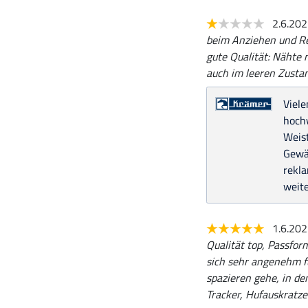
2.6.20
beim Anziehen und Re
gute Qualität: Nähte 
auch im leeren Zustan
Viele
hochw
Weist
Gewäh
rekla
weite
1.6.20
Qualität top, Passfor
sich sehr angenehm f
spazieren gehe, in den
Tracker, Hufauskratze