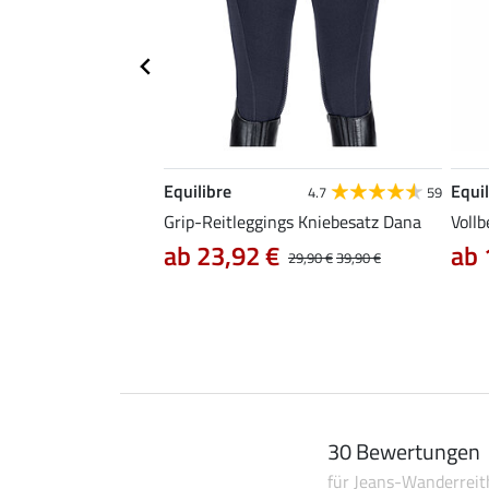
Equilibre
Equil
4.8
43
4.7
59
gs Amanda
Grip-Reitleggings Kniebesatz Dana
Vollb
ab 23,92 €
ab 
29,90 €
39,90 €
30 Bewertungen
für Jeans-Wanderrei