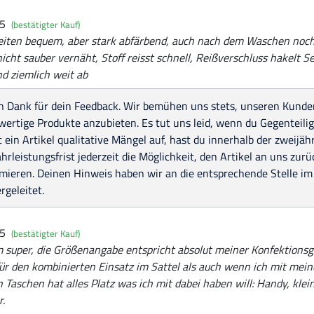
25
(bestätigter Kauf)
iten bequem, aber stark abfärbend, auch nach dem Waschen noch,
nicht sauber vernäht, Stoff reisst schnell, Reißverschluss hakelt S
d ziemlich weit ab
n Dank für dein Feedback. Wir bemühen uns stets, unseren Kunden
ertige Produkte anzubieten. Es tut uns leid, wenn du Gegenteilig
 ein Artikel qualitative Mängel auf, hast du innerhalb der zweijäh
rleistungsfrist jederzeit die Möglichkeit, den Artikel an uns zu
mieren. Deinen Hinweis haben wir an die entsprechende Stelle im
rgeleitet.
25
(bestätigter Kauf)
m super, die Größenangabe entspricht absolut meiner Konfektionsg
ür den kombinierten Einsatz im Sattel als auch wenn ich mit mein
 Taschen hat alles Platz was ich mit dabei haben will: Handy, klei
r.