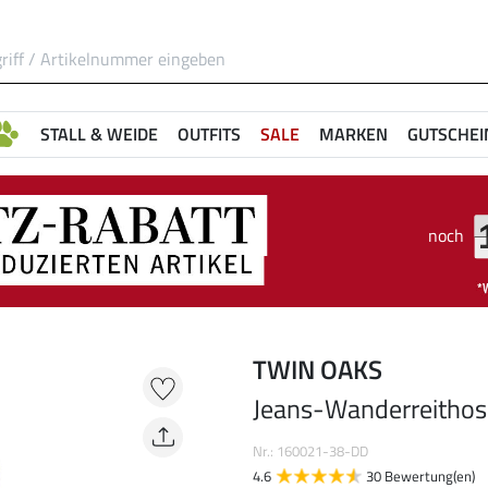
STALL & WEIDE
OUTFITS
SALE
MARKEN
GUTSCHEI
noch
TWIN OAKS
Jeans-Wanderreithos
Nr.: 160021-38-DD
4.6
30 Bewertung(en)