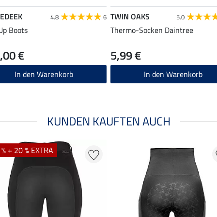
EDEEK
TWIN OAKS
4.8
6
5.0
Up Boots
Thermo-Socken Daintree
,00 €
5,99 €
In den Warenkorb
In den Warenkorb
KUNDEN KAUFTEN AUCH
 % + 20 % EXTRA