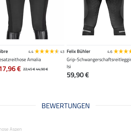
ibre
Felix Bühler
4.4
43
4.6
esatzreithose Amalia
Grip-Schwangerschaftsreitleggi
Isi
17,96 €
22,45 €
44,90 €
59,90 €
BEWERTUNGEN
those Aspen