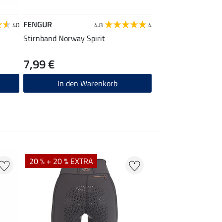
FENGUR
FENGUR
40
4.8
4
Stirnband Norway Spirit
Mütze Norway Spiri
7,99 €
9,99 €
In den Warenkorb
In den W
20 % + 20 % EXTRA
21 %