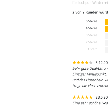
für Jodhpur-Winterre
2 von 2 Kunden würd
5 Sterne
4 Sterne
3 Sterne
2 Sterne
1 Stern
3.12.2
Sehr gute Qualität un
Einziger Minuspunkt, 
und das Hosenbein wir
trage die Hose trotzd
28.5.2
Eine sehr schöne Hose