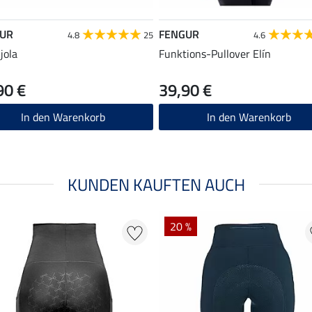
UR
FENGUR
4.8
25
4.6
jola
Funktions-Pullover Elín
90 €
39,90 €
In den Warenkorb
In den Warenkorb
KUNDEN KAUFTEN AUCH
20 %