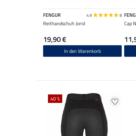
FENGUR
FENG
4.9
8
Reithandschuh Jorid
Cap N
19,90 €
11,
In den Warenkorb
40 %