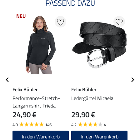
PASSEND DAZU
NEU
Felix Bühler
Felix Bühler
Feli
Performance-Stretch-
Ledergürtel Micaela
Knie
Langarmshirt Frieda
24,90 €
29,90 €
6,9
4.8
146
4.2
4
4.9
In den Warenkorb
In den Warenkorb