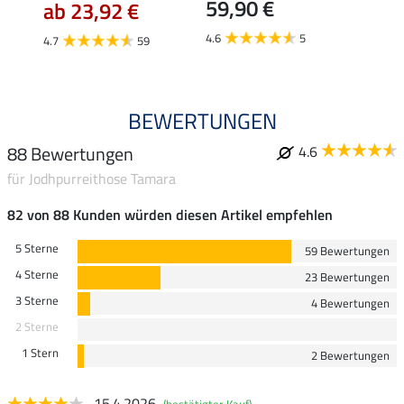
59,90 €
ab 23,92 €
ab 
4.6
5
4.7
59
4.4
BEWERTUNGEN
88 Bewertungen
4.6
für Jodhpurreithose Tamara
82 von 88 Kunden würden diesen Artikel empfehlen
5 Sterne
59 Bewertungen
4 Sterne
23 Bewertungen
3 Sterne
4 Bewertungen
2 Sterne
1 Stern
2 Bewertungen
15.4.2026