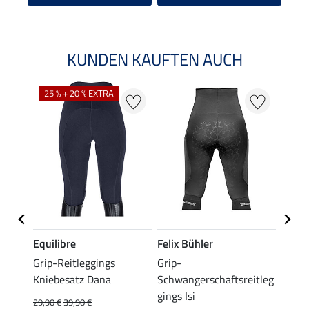
KUNDEN KAUFTEN AUCH
25 % + 20 % EXTRA
50 %
Equilibre
Felix Bühler
Equil
se
Grip-Reitleggings
Grip-
Vollb
Kniebesatz Dana
Schwangerschaftsreitleg
Amali
gings Isi
29,90 €
39,90 €
22,45 