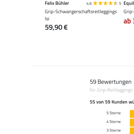
Felix Bühler
Equil
4.6
17
4.6
5
leggings Amber
Grip-Schwangerschaftsreitleggings
Grip-
Isi
ab 
47,90 €
59,90 €
59,90 €
59 Bewertungen
für Grip-Reitleggings
55 von 59 Kunden wü
5 Sterne
4 Sterne
3 Sterne