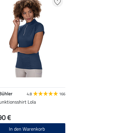
 Bühler
4.8
166
unktionsshirt Lola
90 €
In den Warenkorb