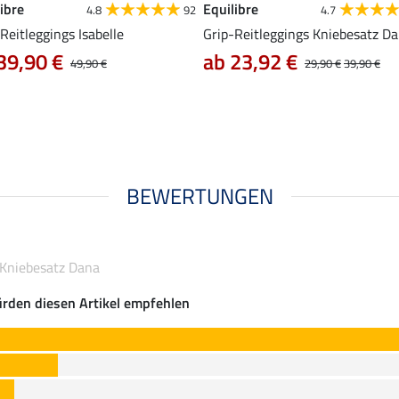
ibre
Equilibre
4.8
92
4.7
Reitleggings Isabelle
Grip-Reitleggings Kniebesatz D
39,90 €
ab 23,92 €
49,90 €
29,90 €
39,90 €
BEWERTUNGEN
 Kniebesatz Dana
rden diesen Artikel empfehlen