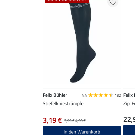
Felix Bühler
Felix
4.4
182
Stiefelkniestrümpfe
Zip-F
22,
3,19 €
3,99 €
4,99 €
In den Warenkorb