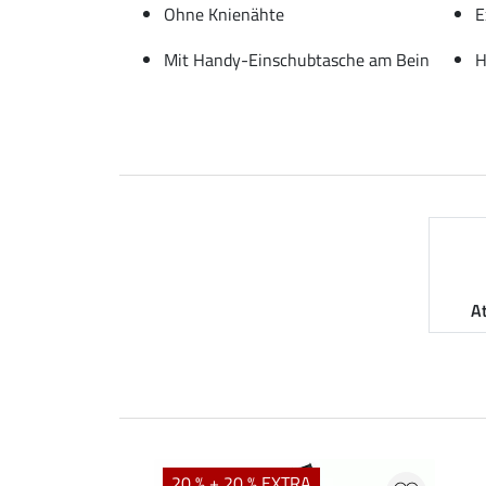
Ohne Knienähte
E
Mit Handy-Einschubtasche am Bein
H
A
20 % + 20 % EXTRA