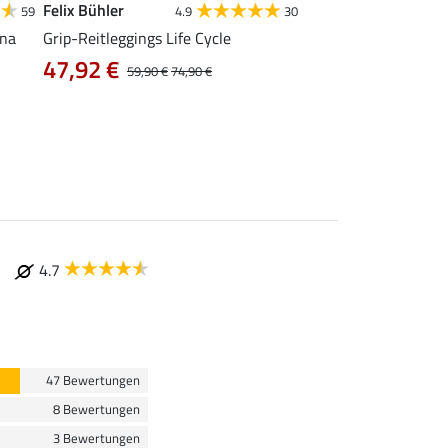
Felix Bühler
Felix Bühler
59
4.9
30
ana
Grip-Reitleggings Life Cycle
Grip-Reitleggings Ell
47,92 €
31,92 €
59,90 €
74,90 €
39,90 €
59
4.7
47 Bewertungen
8 Bewertungen
3 Bewertungen