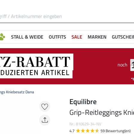
STALL & WEIDE
OUTFITS
SALE
MARKEN
GUTSCHEI
noch
ings Kniebesatz Dana
Equilibre
Grip-Reitleggings Kn
Nr.: 810629-34-NV
4.7
59 Bewertung(en)