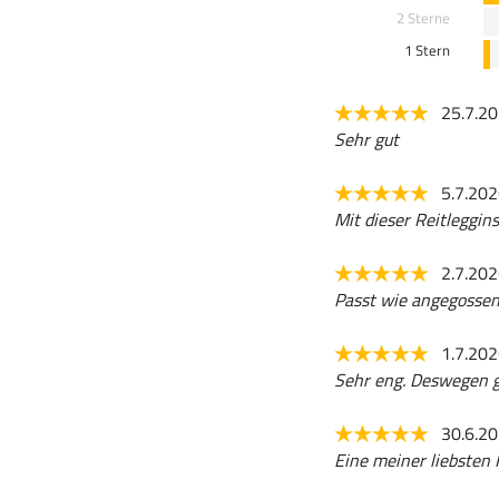
2 Sterne
1 Stern
25.7.2
Sehr gut
5.7.20
Mit dieser Reitleggins 
2.7.20
Passt wie angegossen.
1.7.20
Sehr eng. Deswegen g
30.6.2
Eine meiner liebsten R