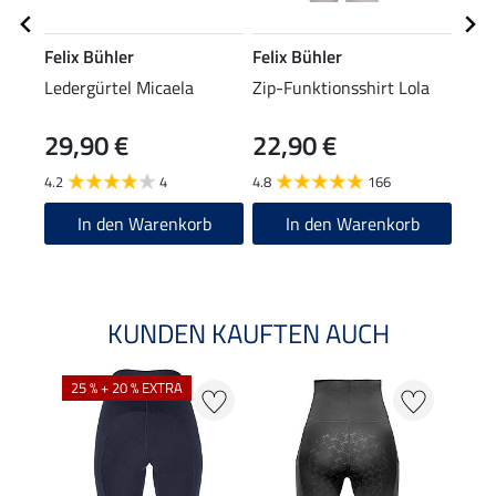
Felix Bühler
Felix Bühler
Feli
Ledergürtel Micaela
Zip-Funktionsshirt Lola
Zip-
Lang
29,90 €
22,90 €
24
4.2
4
4.8
166
4.8
In den Warenkorb
In den Warenkorb
KUNDEN KAUFTEN AUCH
25 % + 20 % EXTRA
20 %