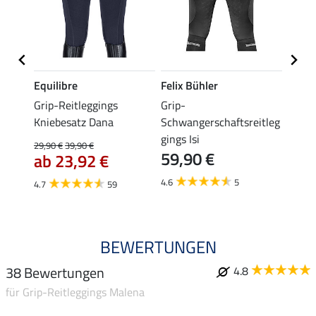
Equilibre
Felix Bühler
Equil
Freya
Grip-Reitleggings
Grip-
Grip-
Kniebesatz Dana
Schwangerschaftsreitleg
Isabel
gings Isi
29,90 €
39,90 €
49,90 
59,90 €
ab 23,92 €
ab 
4.6
5
4.7
59
4.8
BEWERTUNGEN
38 Bewertungen
4.8
für Grip-Reitleggings Malena