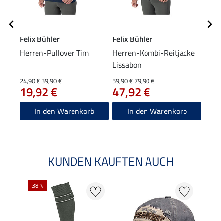
Felix Bühler
Felix Bühler
Feli
Herren-Pullover Tim
Herren-Kombi-Reitjacke
Herr
Lissabon
Polo
22
24,90 €
39,90 €
59,90 €
79,90 €
19,92 €
47,92 €
4.9
In den Warenkorb
In den Warenkorb
KUNDEN KAUFTEN AUCH
38 %