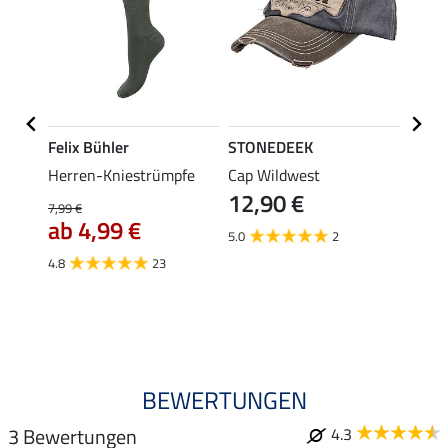
Felix Bühler
STONEDEEK
Felix
oston
Herren-Kniestrümpfe
Cap Wildwest
Herre
12,90 €
9,9
7,99 €
ab 4,99 €
5.0
2
5.0
4.8
23
BEWERTUNGEN
3 Bewertungen
4.3