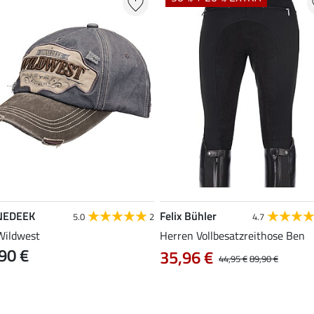
NEDEEK
Felix Bühler
5.0
2
4.7
Wildwest
Herren Vollbesatzreithose Ben
90 €
35,96 €
44,95 €
89,90 €