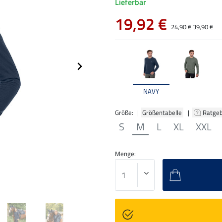
Lieferbar
19,92 €
24,90 €
39,90 €
NAVY
Größe: |
Größentabelle
|
Ratge
S
M
L
XL
XXL
Menge: