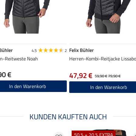
 Bühler
Felix Bühler
4.5
2
en-Reitweste Noah
Herren-Kombi-Reitjacke Lissab
90 €
47,92 €
59,90 €
79,90 €
In den Warenkorb
In den Warenkorb
KUNDEN KAUFTEN AUCH
50 % + 20 % EXTRA