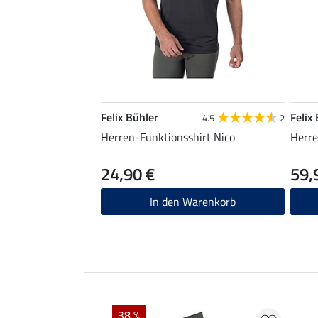
Felix Bühler
Felix
4.5
2
Herren-Funktionsshirt Nico
Herr
24,90 €
59,
In den Warenkorb
EXTRA
38 %