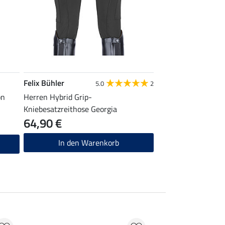
Felix Bühler
5.0
2
on
Herren Hybrid Grip-
Kniebesatzreithose Georgia
64,90 €
In den Warenkorb
42 % + 20 % EXTR