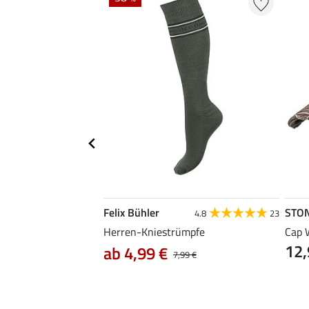
Felix Bühler
STO
5.0
2
4.8
23
ns-Reithose Henry
Herren-Kniestrümpfe
Cap 
12,
ab 4,99 €
0 €
79,90 €
7,99 €