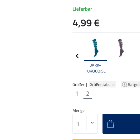
Lieferbar
4,99 €
DARK-
TURQUOISE
Größe: |
Größentabelle
|
Ratge
1
2
Menge: