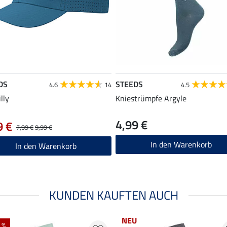
DS
STEEDS
4.6
14
4.5
lly
Kniestrümpfe Argyle
4,99 €
9 €
7,99 €
9,99 €
In den Warenkorb
In den Warenkorb
KUNDEN KAUFTEN AUCH
NEU
 %