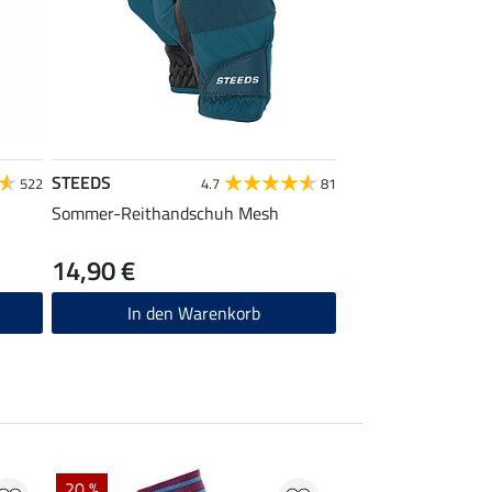
STEEDS
522
4.7
81
Sommer-Reithandschuh Mesh
14,90 €
In den Warenkorb
NEU
20 %