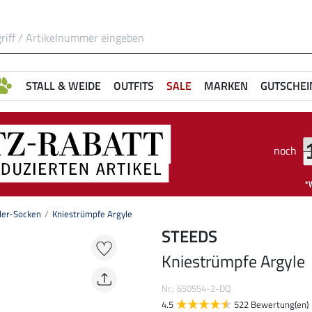
STALL & WEIDE
OUTFITS
SALE
MARKEN
GUTSCHEI
noch
der-Socken
Kniestrümpfe Argyle
STEEDS
Kniestrümpfe Argyle
Nr.: 650554-2-DQ
4.5
522 Bewertung(en)