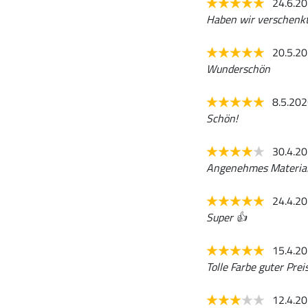
24.6.2
Haben wir verschenkt 
20.5.2
Wunderschön
8.5.20
Schön!
30.4.2
Angenehmes Material
24.4.2
Super 👍
15.4.2
Tolle Farbe guter Prei
12.4.2