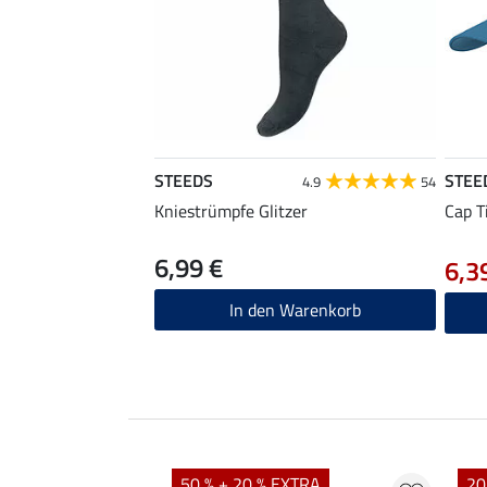
STEEDS
STEE
4.9
54
Kniestrümpfe Glitzer
Cap Ti
6,99 €
6,3
In den Warenkorb
50 % + 20 % EXTRA
20