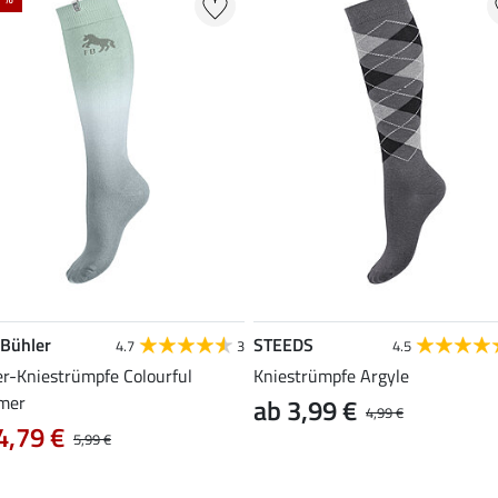
 Bühler
STEEDS
4.7
3
4.5
er-Kniestrümpfe Colourful
Kniestrümpfe Argyle
mer
ab 3,99 €
4,99 €
4,79 €
5,99 €