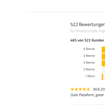
522 Bewertunge
für Kniestrümpfe Arg
465 von 522 Kunden 
5 Sterne
4 Sterne
3 Sterne
2 Sterne
1 Stern
30.6.2
Gute Passform, guter 