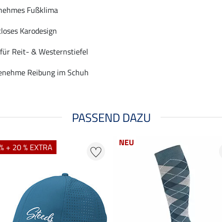
enehmes Fußklima
tloses Karodesign
für Reit- & Westernstiefel
enehme Reibung im Schuh
PASSEND DAZU
NEU
% + 20 % EXTRA