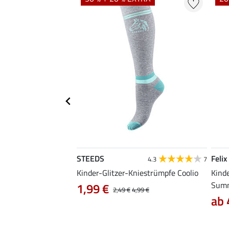
STEEDS
Felix
4.8
4
4.3
7
mpfe Sporty
Kinder-Glitzer-Kniestrümpfe Coolio
Kind
Sum
1,99 €
2,49 €
4,99 €
ab 