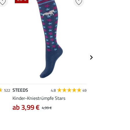
STEEDS
Felix Bühler
522
4.8
49
Kinder-Kniestrümpfe Stars
Kinder-Kniestrümpfe 
5,99 €
ab 3,99 €
4,99 €