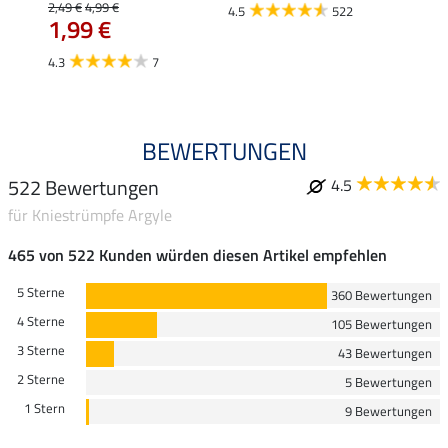
2,49 €
4,99 €
5,99 €
4.5
522
1,99 €
ab 
4.3
7
4.7
BEWERTUNGEN
522 Bewertungen
4.5
für Kniestrümpfe Argyle
465 von 522 Kunden würden diesen Artikel empfehlen
5 Sterne
360 Bewertungen
4 Sterne
105 Bewertungen
3 Sterne
43 Bewertungen
2 Sterne
5 Bewertungen
1 Stern
9 Bewertungen