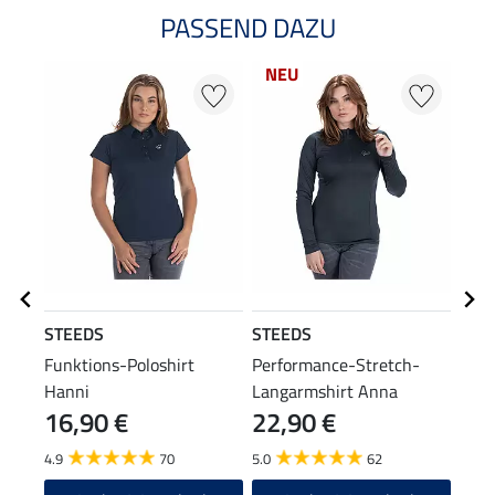
PASSEND DAZU
NEU
NE
STEEDS
STEEDS
STE
Funktions-Poloshirt
Performance-Stretch-
Knie
Hanni
Langarmshirt Anna
16,90 €
22,90 €
6,9
4.9
70
5.0
62
4.9