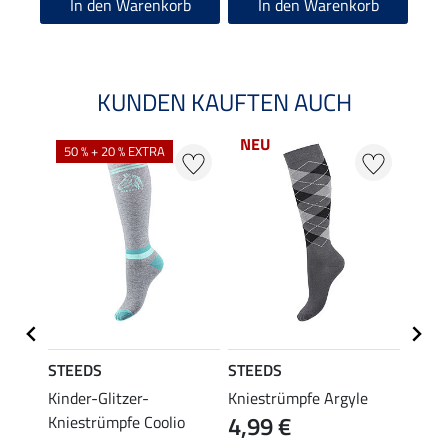
In den Warenkorb
In den Warenkorb
KUNDEN KAUFTEN AUCH
NEU
50 % + 20 % EXTRA
20 %
STEEDS
STEEDS
Felix
fe
Kinder-Glitzer-
Kniestrümpfe Argyle
Kinde
4,99 €
Kniestrümpfe Coolio
Colou