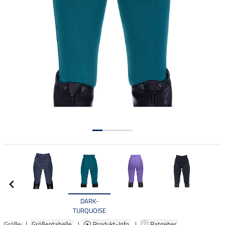
DARK-
TURQUOISE
Größe: |
Größentabelle
|
Produkt-Info
|
Ratgeber