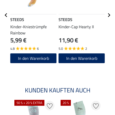
STEEDS
STEEDS
STE
Kinder-Kniestrümpfe
Kinder-Cap Hearty II
Kind
Rainbow
5,99 €
11,90 €
13
4.8
6
5.0
2
3.5
In den Warenkorb
In den Warenkorb
KUNDEN KAUFTEN AUCH
NE
50 % + 20 % EXTRA
20 %