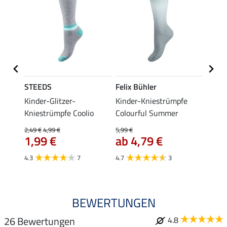
STEEDS
Felix Bühler
STEE
t Jolie
Kinder-Glitzer-
Kinder-Kniestrümpfe
Knies
Kniestrümpfe Coolio
Colourful Summer
4,99 €
ab 
2,49 €
4,99 €
5,99 €
1,99 €
ab 4,79 €
4.5
4.3
7
4.7
3
BEWERTUNGEN
26 Bewertungen
4.8