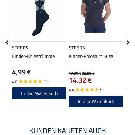
STEEDS
STEEDS
STE
Kinder-Kniestrümpfe
Kinder-Poloshirt Susa
Kind
Gita
4,99 €
17,90 €
22,90 €
4,79 
14,32 €
3,8
4.8
111
4.4
5
In den Warenkorb
In den Warenkorb
KUNDEN KAUFTEN AUCH