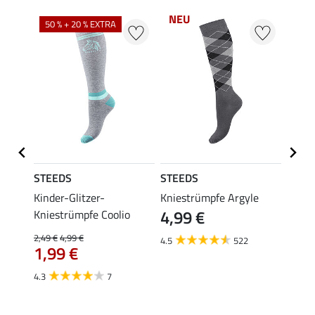
NEU
50 % + 20 % EXTRA
20 %
STEEDS
STEEDS
Felix
se
Kinder-Glitzer-
Kniestrümpfe Argyle
Kinde
4,99 €
Kniestrümpfe Coolio
Colou
2,49 €
4,99 €
5,99 €
4.5
522
1,99 €
ab 
4.3
7
4.7