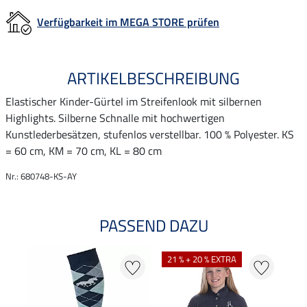
Verfügbarkeit im MEGA STORE prüfen
ARTIKELBESCHREIBUNG
Elastischer Kinder-Gürtel im Streifenlook mit silbernen
Highlights. Silberne Schnalle mit hochwertigen
Kunstlederbesätzen, stufenlos verstellbar. 100 % Polyester. KS
= 60 cm, KM = 70 cm, KL = 80 cm
Nr.: 680748-KS-AY
PASSEND DAZU
21 % + 20 % EXTRA
20