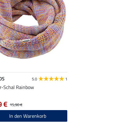
DS
5.0
1
r-Schal Rainbow
9 €
15,90 €
In den Warenkorb