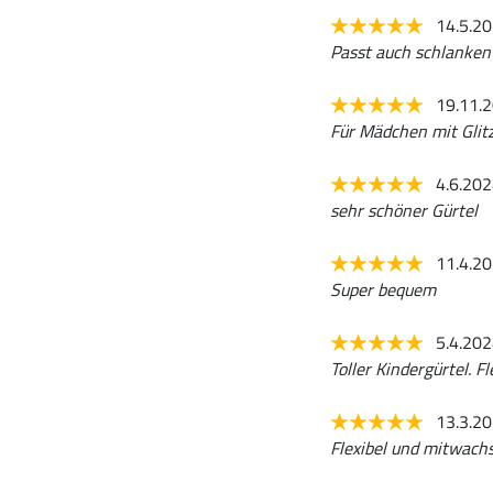
14.5.2
Passt auch schlanken
19.11.
Für Mädchen mit Glitz
4.6.20
sehr schöner Gürtel
11.4.2
Super bequem
5.4.20
Toller Kindergürtel. Fl
13.3.2
Flexibel und mitwachs