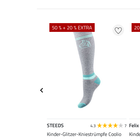
EXTRA
50 % + 20 % EXTRA
20
STEEDS
Felix
4.6
17
4.3
7
hose Kniebesatz Lia
Kinder-Glitzer-Kniestrümpfe Coolio
Kind