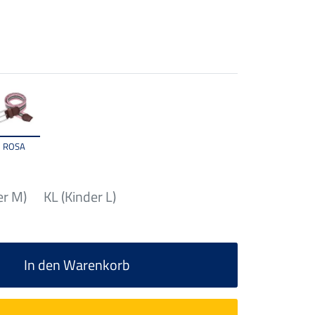
ROSA
er M)
KL (Kinder L)
In den Warenkorb