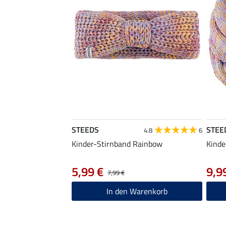
STEEDS
STEE
4.8
6
Kinder-Stirnband Rainbow
Kinde
5,99 €
9,9
7,99 €
In den Warenkorb