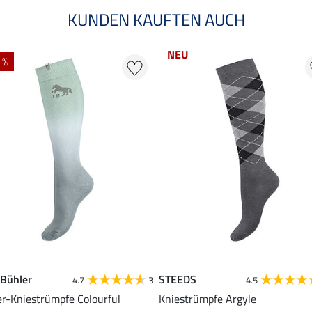
KUNDEN KAUFTEN AUCH
NEU
 %
 Bühler
STEEDS
4.7
3
4.5
er-Kniestrümpfe Colourful
Kniestrümpfe Argyle