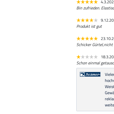
4.3.20
Bin zufrieden. Elastis
9.12.2
Produkt ist gut
23.10.
Schicker Gürtel,nicht 
18.3.2
Schon einmal getausch
Viele
hochw
Weist
Gewäh
rekla
weite