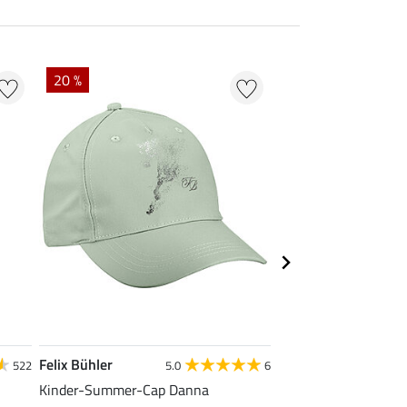
20 %
50 % + 20 % EXTR
Felix Bühler
STEEDS
522
5.0
6
5
Kinder-Summer-Cap Danna
Kinder-Stirnband Fel