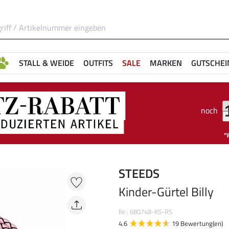
STALL & WEIDE
OUTFITS
SALE
MARKEN
GUTSCHEI
noch
STEEDS
Kinder-Gürtel Billy
Nr.: 680748-KS-RS
4.6
19 Bewertung(en)