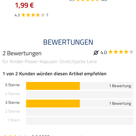
1,99 €
ab 
4.3
7
4.7
BEWERTUNGEN
2 Bewertungen
4.0
für Kinder-Power-Kapuzen-Stretchjacke Lene
1 von 2 Kunden würden diesen Artikel empfehlen
5 Sterne
1 Bewertung
4 Sterne
3 Sterne
1 Bewertung
2 Sterne
1 Stern