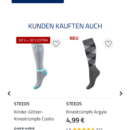
KUNDEN KAUFTEN AUCH
NEU
50 % + 20 % EXTRA
20 %
STEEDS
STEEDS
Felix
se
Kinder-Glitzer-
Kniestrümpfe Argyle
Kinde
4,99 €
Kniestrümpfe Coolio
Colou
2,49 €
4,99 €
5,99 €
4.5
522