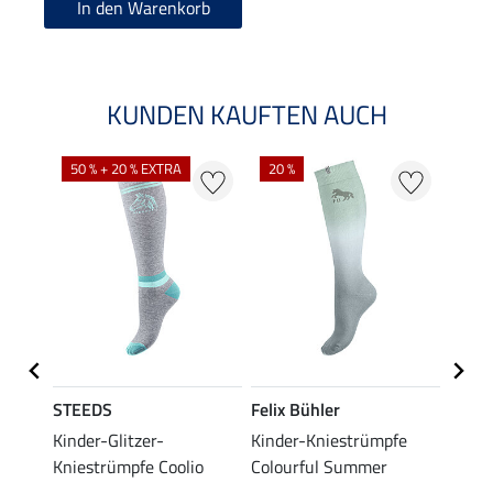
In den Warenkorb
KUNDEN KAUFTEN AUCH
NE
50 % + 20 % EXTRA
20 %
STEEDS
Felix Bühler
STEE
fe
Kinder-Glitzer-
Kinder-Kniestrümpfe
Knies
Kniestrümpfe Coolio
Colourful Summer
4,99 €