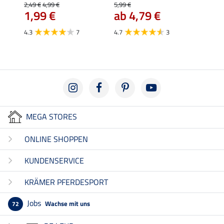
ab 
2,49 €
4,99 €
5,99 €
1,99 €
ab 4,79 €
4.5
4.3
7
4.7
3
MEGA STORES
ONLINE SHOPPEN
KUNDENSERVICE
KRÄMER PFERDESPORT
Jobs
Wachse mit uns
72