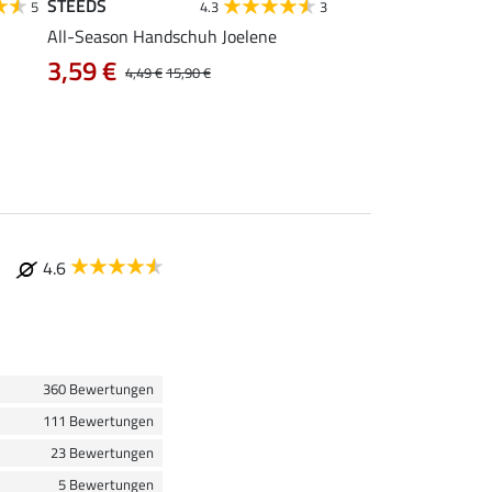
STEEDS
STEEDS
5
4.3
3
4
All-Season Handschuh Joelene
Kinder-Reithandsch
Crystals
3,59 €
4,49 €
15,90 €
3,99 €
4.6
360 Bewertungen
111 Bewertungen
23 Bewertungen
5 Bewertungen