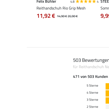
Felix Bühler
STE
5.0
2
4.8
4
Reithandschuh Rio Grip Mesh
Somm
ithandschuh
11,92 €
9,9
14,90 €
26,90 €
0 €
503 Bewertunge
für Reithandschuh N
471 von 503 Kunden 
5 Sterne
4 Sterne
3 Sterne
2 Sterne