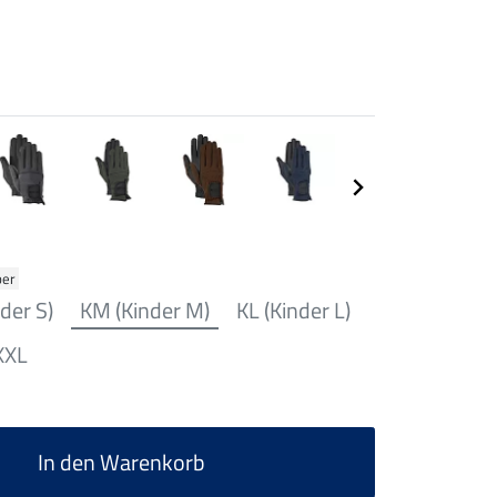
ber
der S)
KM (Kinder M)
KL (Kinder L)
XXL
In den Warenkorb