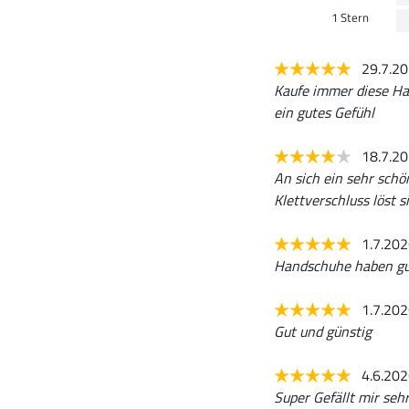
1 Stern
29.7.2
Kaufe immer diese Ha
ein gutes Gefühl
18.7.2
An sich ein sehr schön
Klettverschluss löst si
1.7.20
Handschuhe haben gut
1.7.20
Gut und günstig
4.6.20
Super Gefällt mir seh