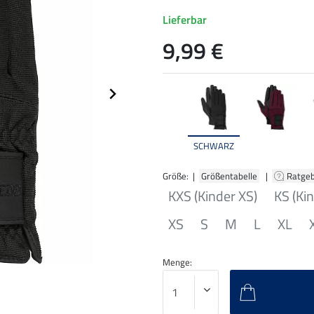
Lieferbar
9,99 €
SCHWARZ
Größe: |
Größentabelle
|
Ratge
KXS (Kinder XS)
KS (Kin
XS
S
M
L
XL
Menge: