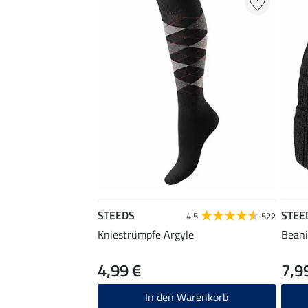
STEEDS
STEE
4.5
522
Kniestrümpfe Argyle
Bean
4,99 €
7,9
In den Warenkorb