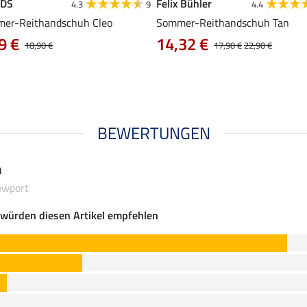
EDS
Felix Bühler
4.3
9
4.4
er-Reithandschuh Cleo
Sommer-Reithandschuh Tan
9 €
14,32 €
18,90 €
17,90 €
22,90 €
BEWERTUNGEN
n
ewport
würden diesen Artikel empfehlen