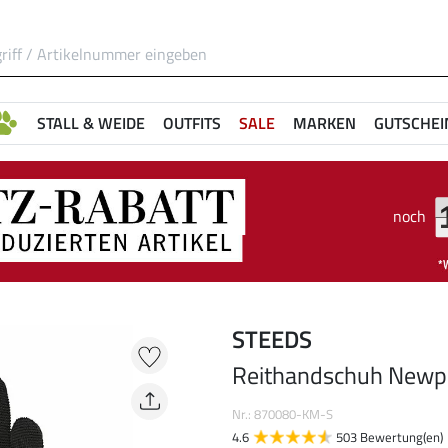
STALL & WEIDE
OUTFITS
SALE
MARKEN
GUTSCHEI
noch
STEEDS
Reithandschuh Newp
Nr.: 870080-KM-S
4.6
503 Bewertung(en)