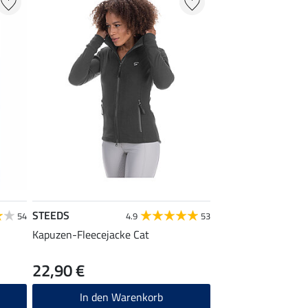
STEEDS
54
4.9
53
Kapuzen-Fleecejacke Cat
22,90 €
In den Warenkorb