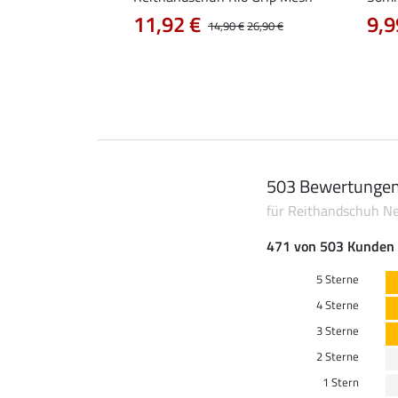
11,92 €
9,9
14,90 €
26,90 €
503 Bewertunge
für Reithandschuh N
471 von 503 Kunden 
5 Sterne
4 Sterne
3 Sterne
2 Sterne
1 Stern