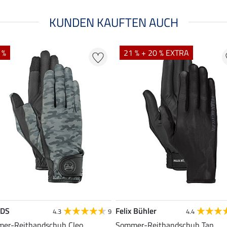
KUNDEN KAUFTEN AUCH
 %
21 % + 20 % EXTRA
EDS
Felix Bühler
4.3
9
4.4
er-Reithandschuh Cleo
Sommer-Reithandschuh Tan