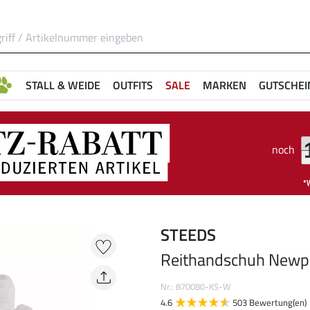
STALL & WEIDE
OUTFITS
SALE
MARKEN
GUTSCHEI
noch
STEEDS
Reithandschuh Newp
Nr.: 870080-KS-W
4.6
503 Bewertung(en)