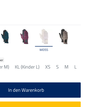
WEISS
ber
er M)
KL (Kinder L)
XS
S
M
L
In den Warenkorb