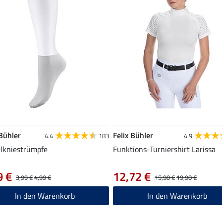
 Bühler
Felix Bühler
4.4
183
4.9
elkniestrümpfe
Funktions-Turniershirt Larissa
9 €
12,72 €
3,99 €
4,99 €
15,90 €
19,90 €
In den Warenkorb
In den Warenkorb