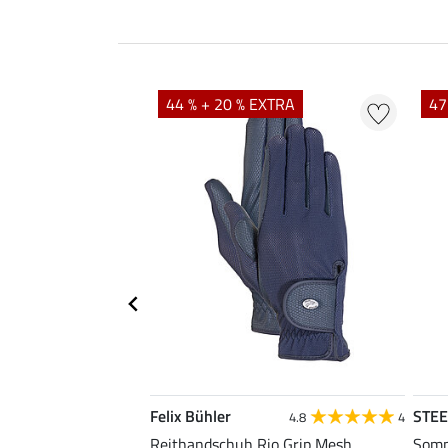
44 % + 20 % EXTRA
47
Felix Bühler
STE
4.5
18
4.8
4
dschuh Sway II
Reithandschuh Rio Grip Mesh
Somm