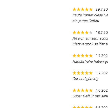
29.7.2
Kaufe immer diese Ha
ein gutes Gefühl
18.7.2
An sich ein sehr schön
Klettverschluss löst si
1.7.20
Handschuhe haben gut
1.7.20
Gut und günstig
4.6.20
Super Gefällt mir seh
6.5.20