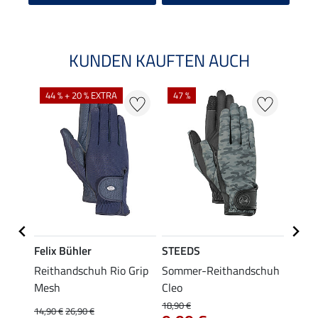
KUNDEN KAUFTEN AUCH
44 % + 20 % EXTRA
47 %
71 %
Felix Bühler
STEEDS
STEE
LA
Reithandschuh Rio Grip
Sommer-Reithandschuh
All-S
Mesh
Cleo
Joele
18,90 €
14,90 €
26,90 €
4,49 €