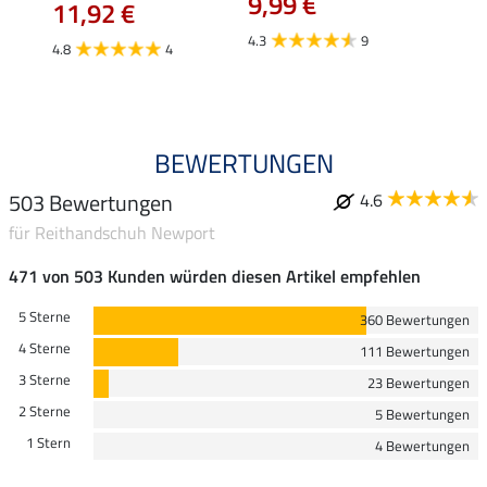
9,99 €
11,92 €
3,5
4.3
9
4.8
4
4.3
BEWERTUNGEN
503 Bewertungen
4.6
für Reithandschuh Newport
471 von 503 Kunden würden diesen Artikel empfehlen
5 Sterne
360 Bewertungen
4 Sterne
111 Bewertungen
3 Sterne
23 Bewertungen
2 Sterne
5 Bewertungen
1 Stern
4 Bewertungen