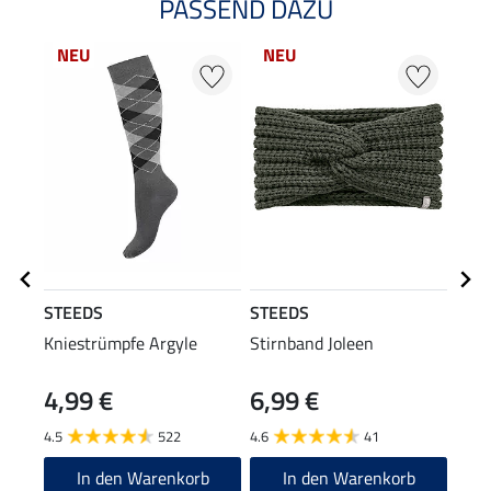
PASSEND DAZU
NEU
NEU
STEEDS
STEEDS
STE
Kniestrümpfe Argyle
Stirnband Joleen
Zip-
Lang
4,99 €
6,99 €
19
4.5
522
4.6
41
4.8
In den Warenkorb
In den Warenkorb