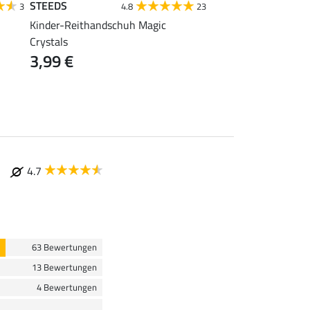
STEEDS
EQUESTRIAN
3
4.8
23
WORK WEAR
Kinder-Reithandschuh Magic
Crystals
Arbeits- und Reitha
3,99 €
24,90 €
32,90 €
4.7
63 Bewertungen
13 Bewertungen
4 Bewertungen