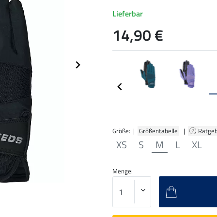
Lieferbar
14,90 €
Größe: |
Größentabelle
|
Ratge
XS
S
M
L
XL
Menge: