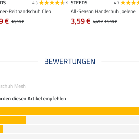
EDS
STEEDS
4.3
9
4.3
er-Reithandschuh Cleo
All-Season Handschuh Joelene
9 €
3,59 €
18,90 €
4,49 €
15,90 €
BEWERTUNGEN
dschuh Mesh
rden diesen Artikel empfehlen