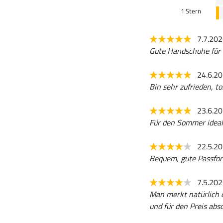
1 Stern
7.7.20
Gute Handschuhe fü
24.6.2
Bin sehr zufrieden, to
23.6.2
Für den Sommer ideal.
22.5.2
Bequem, gute Passform
7.5.20
Man merkt natürlich 
und für den Preis ab