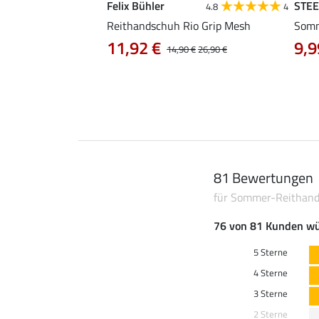
Felix Bühler
STE
4.5
18
4.8
4
dschuh Sway II
Reithandschuh Rio Grip Mesh
Somm
11,92 €
9,9
14,90 €
26,90 €
81 Bewertungen
für Sommer-Reithan
76 von 81 Kunden wü
5 Sterne
4 Sterne
3 Sterne
2 Sterne