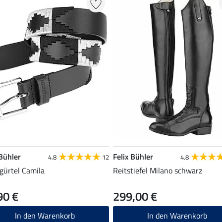
 Bühler
Felix Bühler
4.8
12
4.8
gürtel Camila
Reitstiefel Milano schwarz
90 €
299,00 €
In den Warenkorb
In den Warenkorb