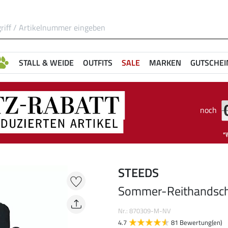
STALL & WEIDE
OUTFITS
SALE
MARKEN
GUTSCHEI
noch
STEEDS
Sommer-Reithandsc
Nr.: 870309-M-NV
4.7
81 Bewertung(en)