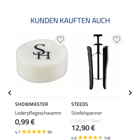
KUNDEN KAUFTEN AUCH
22 %
SHOWMASTER
STEEDS
effax
elett
Lederpflegeschwamm
Stiefelspanner
Stiefe
0,99 €
(12,90 € / 1 Paar)
8,49 €
12,90 €
6,7
4.7
90
4.6
148
4.9