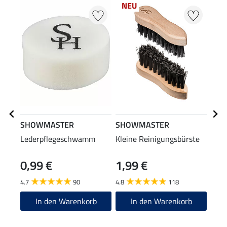
NEU
SHOWMASTER
SHOWMASTER
STE
Lederpflegeschwamm
Kleine Reinigungsbürste
Stie
0,99 €
1,99 €
(12,90
12
4.7
90
4.8
118
4.6
In den Warenkorb
In den Warenkorb