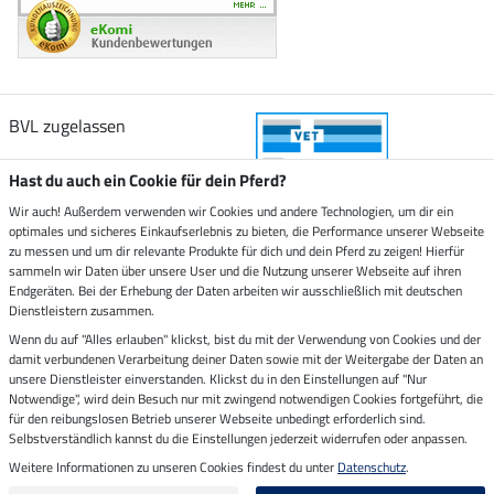
BVL zugelassen
Hast du auch ein Cookie für dein Pferd?
Wir auch! Außerdem verwenden wir Cookies und andere Technologien, um dir ein
optimales und sicheres Einkaufserlebnis zu bieten, die Performance unserer Webseite
Zustellung durch
zu messen und um dir relevante Produkte für dich und dein Pferd zu zeigen! Hierfür
sammeln wir Daten über unsere User und die Nutzung unserer Webseite auf ihren
Endgeräten. Bei der Erhebung der Daten arbeiten wir ausschließlich mit deutschen
Sicher bezahlen mit
Dienstleistern zusammen.
Wenn du auf "Alles erlauben" klickst, bist du mit der Verwendung von Cookies und der
damit verbundenen Verarbeitung deiner Daten sowie mit der Weitergabe der Daten an
Rechnung
Vorkasse
unsere Dienstleister einverstanden. Klickst du in den Einstellungen auf "Nur
Notwendige", wird dein Besuch nur mit zwingend notwendigen Cookies fortgeführt, die
Impressum
für den reibungslosen Betrieb unserer Webseite unbedingt erforderlich sind.
Selbstverständlich kannst du die Einstellungen jederzeit widerrufen oder anpassen.
Weitere Informationen zu unseren Cookies findest du unter
Datenschutz
.
Letzte Aktualisierung am 06.08.2026 um 14:39