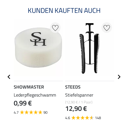
KUNDEN KAUFTEN AUCH
22 %
SHOWMASTER
STEEDS
effax
elett
Lederpflegeschwamm
Stiefelspanner
Stiefe
0,99 €
(12,90 € / 1 Paar)
8,49 €
12,90 €
6,7
4.7
90
4.6
148
4.9