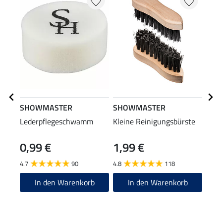
SHOWMASTER
SHOWMASTER
STE
Lederpflegeschwamm
Kleine Reinigungsbürste
Stie
0,99 €
1,99 €
(12,90
12
4.7
90
4.8
118
4.6
In den Warenkorb
In den Warenkorb