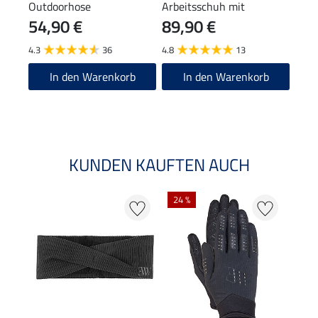
Outdoorhose
Arbeitsschuh mit
54,90 €
89,90 €
Stahlkappe
11,90
9,5
4.3
36
4.8
13
4.2
In den Warenkorb
In den Warenkorb
KUNDEN KAUFTEN AUCH
24 %