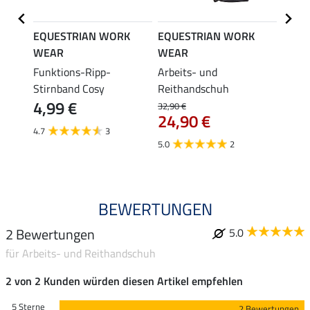
K
EQUESTRIAN WORK
EQUESTRIAN WORK
EQUE
WEAR
WEAR
WEA
and
Funktions-Ripp-
Arbeits- und
Funkt
Stirnband Cosy
Reithandschuh
Neck
4,99 €
6,9
32,90 €
24,90 €
4.7
3
4.8
5.0
2
BEWERTUNGEN
2 Bewertungen
5.0
für Arbeits- und Reithandschuh
2 von 2 Kunden würden diesen Artikel empfehlen
5 Sterne
2 Bewertungen