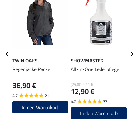
TWIN OAKS
SHOWMASTER
SHO
Regenjacke Packer
All-in-One Lederpflege
Lede
Bie
36,90 €
(25,80 € / 1 l)
(31,96
12,90 €
7,9
4.7
21
4.7
37
4.8
In den Warenkorb
In den Warenkorb