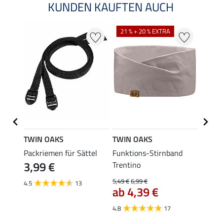
KUNDEN KAUFTEN AUCH
21 % + 20 % EXTRA
TWIN OAKS
TWIN OAKS
TWIN
rick
Packriemen für Sättel
Funktions-Stirnband
Reitt
3,99 €
22,
Trentino
5,49 €
6,99 €
4.5
13
4.5
ab 4,39 €
4.8
17