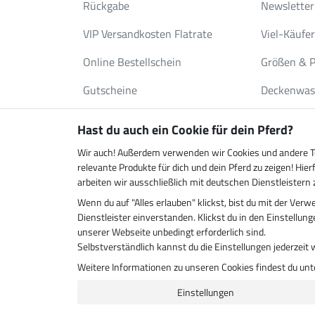
Rückgabe
Newsletter
VIP Versandkosten Flatrate
Viel-Käufe
Online Bestellschein
Größen & P
Gutscheine
Deckenwas
FAQ
Katalog an
Hast du auch ein Cookie für dein Pferd?
Pferdefreu
Wir auch! Außerdem verwenden wir Cookies und andere Tec
relevante Produkte für dich und dein Pferd zu zeigen! H
arbeiten wir ausschließlich mit deutschen Dienstleister
BVL zugelassen
Zustell
Wenn du auf "Alles erlauben" klickst, bist du mit der V
Dienstleister einverstanden. Klickst du in den Einstellu
unserer Webseite unbedingt erforderlich sind.
Selbstverständlich kannst du die Einstellungen jederzeit
Weitere Informationen zu unseren Cookies findest du un
Einstellungen
Letzte A