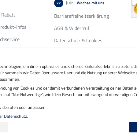
Jobs
Wachse mit uns
72
r Rabatt
Barrierefreiheitserklärung
rodukt-Infos
AGB & Widerrruf
chservice
Datenschutz & Cookies
fordern
Impressum
nde-Seiten
hnologien, um dir ein optimales und sicheres Einkaufserlebnis zu bieten, 
ierfür sammeln wir Daten über unsere User und die Nutzung unserer Webseite 
n zusammen.
ung durch
Sicher bezahlen mit
erwendung von Cookies und der damit verbundenen Verarbeitung deiner Daten 
ngen auf "Nur Notwendige", wird dein Besuch nur mit zwingend notwendigen Co
Vorkasse
 widerrufen oder anpassen.
ter
Datenschutz
.
ktualisierung am 07.08.2026 um 14:39
|
Alle Preise in Euro inkl. MwSt. zzgl.
Versa