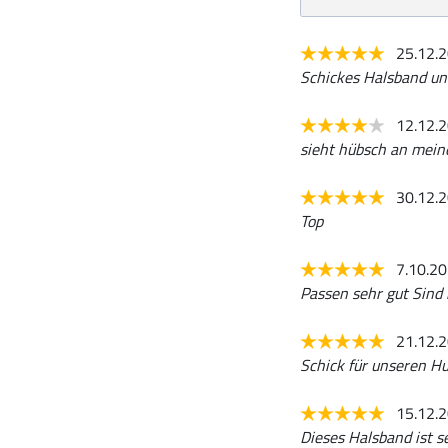
25.12.
Schickes Halsband un
12.12.
sieht hübsch an meine
30.12.
Top
7.10.2
Passen sehr gut Sind 
21.12.
Schick für unseren H
15.12.
Dieses Halsband ist s