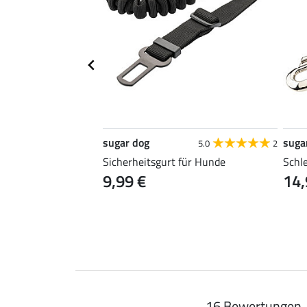
sugar dog
suga
4.7
47
5.0
2
Becks
Sicherheitsgurt für Hunde
Schl
9,99 €
14,
99 €
16 Bewertungen