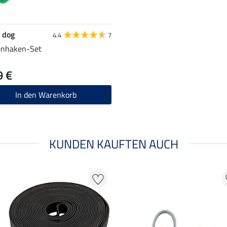
 dog
4.4
7
enhaken-Set
9 €
In den Warenkorb
KUNDEN KAUFTEN AUCH