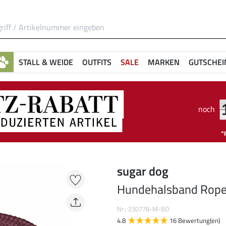
STALL & WEIDE
OUTFITS
SALE
MARKEN
GUTSCHEI
noch
sugar dog
Hundehalsband Rop
Nr.: 230778-M-BO
4.8
16 Bewertung(en)