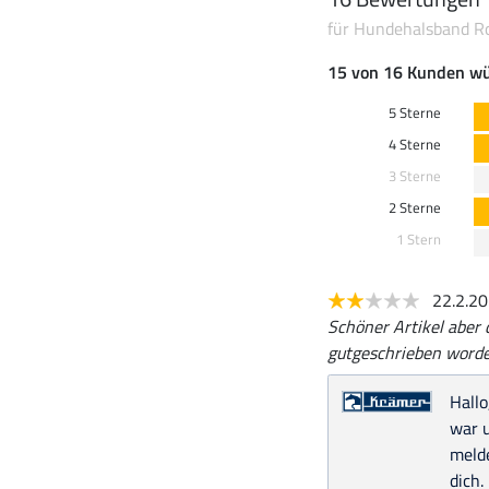
für Hundehalsband R
15 von 16 Kunden wü
5 Sterne
4 Sterne
3 Sterne
2 Sterne
1 Stern
22.2.2
Schöner Artikel aber
gutgeschrieben worde
Hallo
war u
meld
dich.