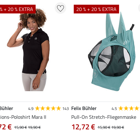
% + 20 % EXTRA
20 % + 20 % EXTRA
 Bühler
Felix Bühler
4.9
143
4.5
ions-Poloshirt Mara II
Pull-On Stretch-Fliegenmaske
72 €
12,72 €
15,90 €
19,90 €
15,90 €
19,90 €