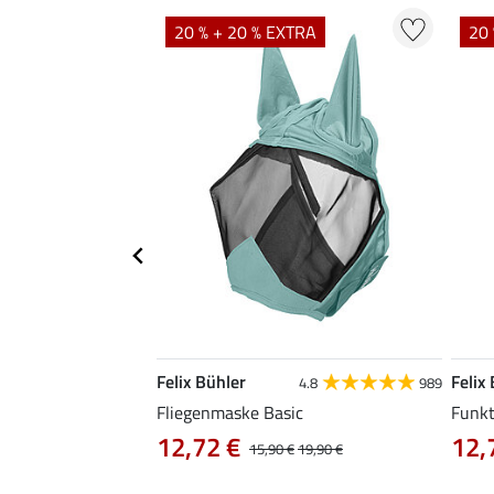
TRA
20 % + 20 % EXTRA
20 
Felix Bühler
Felix
5.0
1
4.8
989
Fliegenmaske Basic
Funkt
12,72 €
12,
,90 €
15,90 €
19,90 €