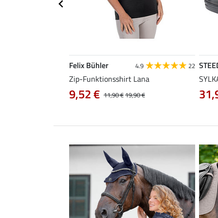
Felix Bühler
STEE
4.5
86
4.9
22
Zip-Funktionsshirt Lana
SYLKA
9,52 €
31,
29,90 €
11,90 €
19,90 €