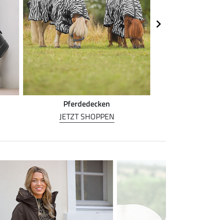
Pferdedecken
Pferde
JETZT SHOPPEN
JETZT S