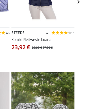
STEEDS
Equilibre
46
4.0
1
Kombi-Reitweste Luana
Kinder Grip-Reithos
23,92 €
38,32 €
29,90 €
37,90 €
47,90 €
5