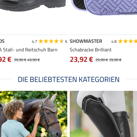
DS
SHOWMASTER
4.7
6
4.8
 Stall- und Reitschuh Barn
Schabracke Brilliant
92 €
23,92 €
39,90 €
49,90 €
29,90 €
39,90 €
DIE BELIEBTESTEN KATEGORIEN