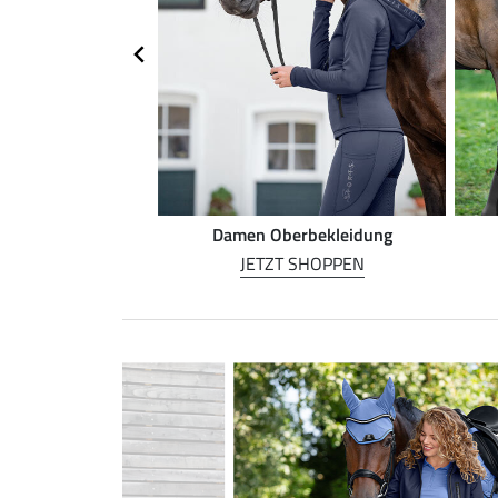
rnreiten
Damen Oberbekleidung
 SHOPPEN
JETZT SHOPPEN