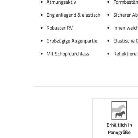
Atmungsaktiv
Formbestän
Eng anliegend & elastisch
Sicherer A
Robuster RV
Innen weic
Großzügige Augenpartie
Elastische 
Mit Schopfdurchlass
Reflektier
Erhältlich in
Ponygröße