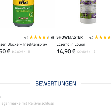
SHOWMASTER
4.4
63
4.7
sen Blocker+ Insektenspray
Eczemolin Lotion
50 €
14,90 €
(47,00 € / 1 l)
(29,80 € / 1 l)
BEWERTUNGEN
n
Fliegenmaske mit Reißverschluss