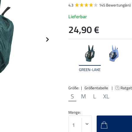
4.3
145 Bewertung(en)
Lieferbar
24,90 €
GREEN-LAKE
Größe: |
Größentabelle
|
Ratge
S
M
L
XL
Menge: