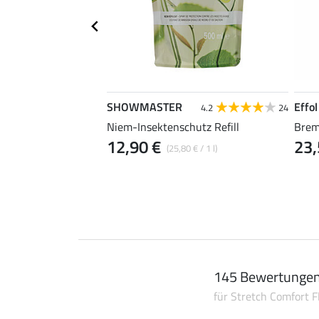
SHOWMASTER
Effol
4.7
32
4.2
24
hweif-Tonikum
Niem-Insektenschutz Refill
Brem
12,90 €
23,
 € / 1 l)
(25,80 € / 1 l)
145 Bewertunge
für Stretch Comfort 