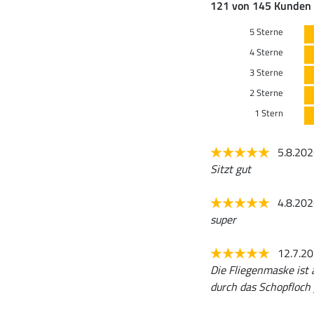
121 von 145 Kunden 
5 Sterne
4 Sterne
3 Sterne
2 Sterne
1 Stern
5.8.20
Sitzt gut
4.8.20
super
12.7.2
Die Fliegenmaske ist
durch das Schopfloch 