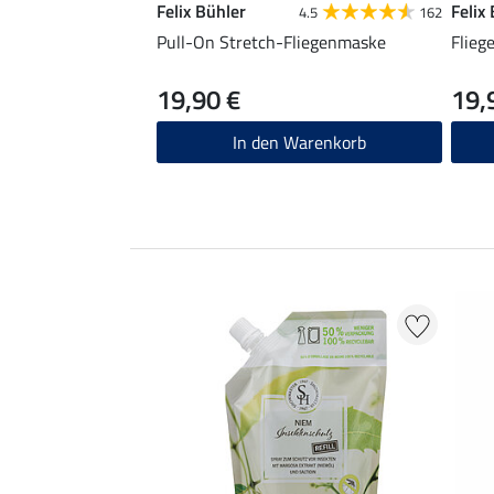
Felix Bühler
Felix
4.5
162
Pull-On Stretch-Fliegenmaske
Flieg
19,90 €
19,
In den Warenkorb