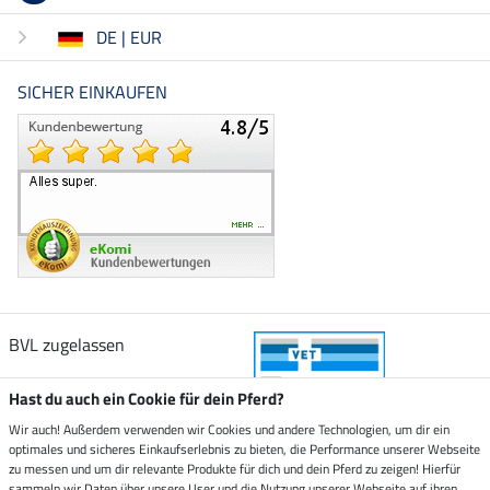
DE | EUR
SICHER EINKAUFEN
BVL zugelassen
Hast du auch ein Cookie für dein Pferd?
Wir auch! Außerdem verwenden wir Cookies und andere Technologien, um dir ein
optimales und sicheres Einkaufserlebnis zu bieten, die Performance unserer Webseite
Zustellung durch
zu messen und um dir relevante Produkte für dich und dein Pferd zu zeigen! Hierfür
sammeln wir Daten über unsere User und die Nutzung unserer Webseite auf ihren