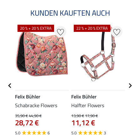
KUNDEN KAUFTEN AUCH
20 % + 20 % EXTRA
22 % + 20 % EXTRA
22 %
Felix Bühler
Felix Bühler
Felix
e mit
Schabracke Flowers
Halfter Flowers
Flieg
35,90 €
44,90 €
13,90 €
17,90 €
16,90 
28,72 €
11,12 €
13,
5.0
6
5.0
3
4.0