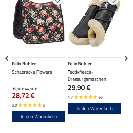
Felix Bühler
Felix Bühler
Feli
Schabracke Flowers
Teddyfleece-
Tedd
Dressurgamaschen
Dre
29,90 €
34
Essential, Vorderbeine
Esse
35,90 €
44,90 €
28,72 €
4.7
95
4.7
5.0
6
In den Warenkorb
In den Warenkorb