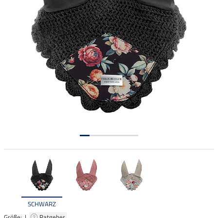
SCHWARZ
Größe: |
Ratgeber