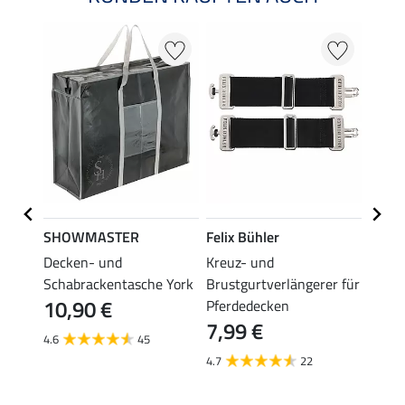
SHOWMASTER
Felix Bühler
THER
Decken- und
Kreuz- und
Decke
ste
Schabrackentasche York
Brustgurtverlängerer für
Prote
10,90 €
6,9
Pferdedecken
7,99 €
4.6
45
4.7
4.7
22