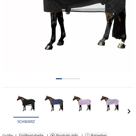
SCHWARZ
Größe: |
Größentabelle
|
Produkt-Info
|
Ratgeber