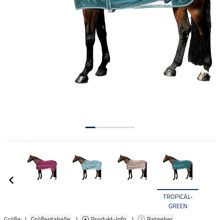
TROPICAL-
GREEN
Größe: |
Größentabelle
|
Produkt-Info
|
Ratgeber