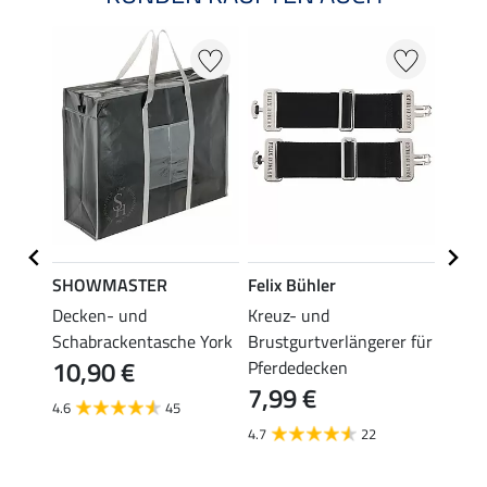
SHOWMASTER
Felix Bühler
THER
en
Decken- und
Kreuz- und
Decke
Schabrackentasche York
Brustgurtverlängerer für
Prote
10,90 €
6,9
Pferdedecken
7,99 €
4.6
45
4.7
4.7
22