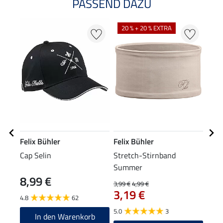
PASSEND DAZU
NE
20 % + 20 % EXTRA
Felix Bühler
Felix Bühler
Feli
Cap Selin
Stretch-Stirnband
Somm
Summer
Cycl
8,99 €
12
3,99 €
4,99 €
3,19 €
4.8
62
5.0
5.0
3
In den Warenkorb