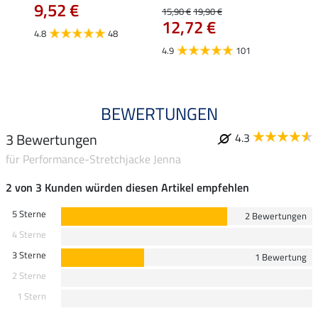
9,52 €
12,
15,90 €
19,90 €
12,72 €
4.8
48
4.8
4.9
101
BEWERTUNGEN
3 Bewertungen
4.3
für Performance-Stretchjacke Jenna
2 von 3 Kunden würden diesen Artikel empfehlen
5 Sterne
2 Bewertungen
4 Sterne
3 Sterne
1 Bewertung
2 Sterne
1 Stern