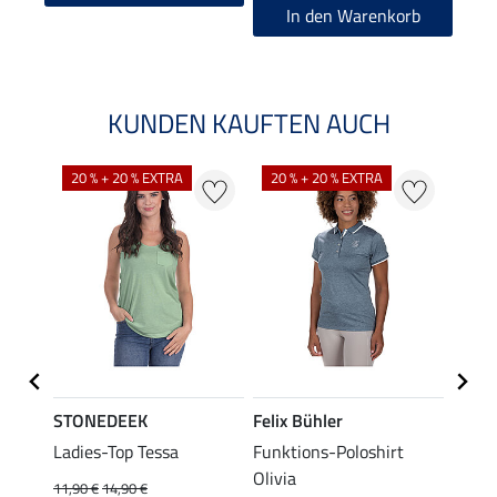
In den Warenkorb
KUNDEN KAUFTEN AUCH
20 % + 20 % EXTRA
20 % + 20 % EXTRA
20 %
STONEDEEK
Felix Bühler
Felix
lia
Ladies-Top Tessa
Funktions-Poloshirt
Zip-F
Olivia
11,90 €
14,90 €
15,90 