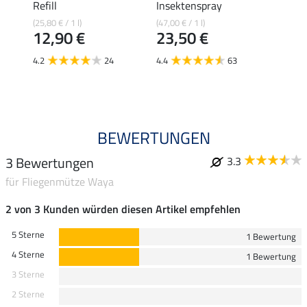
Refill
Insektenspray
(29,80 €
14,
(25,80 € / 1 l)
(47,00 € / 1 l)
12,90 €
23,50 €
4.7
4.2
24
4.4
63
BEWERTUNGEN
3 Bewertungen
3.3
für Fliegenmütze Waya
2 von 3 Kunden würden diesen Artikel empfehlen
5 Sterne
1 Bewertung
4 Sterne
1 Bewertung
3 Sterne
2 Sterne