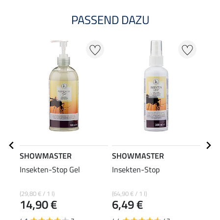
PASSEND DAZU
SHOWMASTER
SHOWMASTER
STO
Insekten-Stop Gel
Insekten-Stop
West
Ausr
39
einr
(29,80 € / 1 l)
(64,90 € / 1 l)
14,90 €
6,49 €
4.8