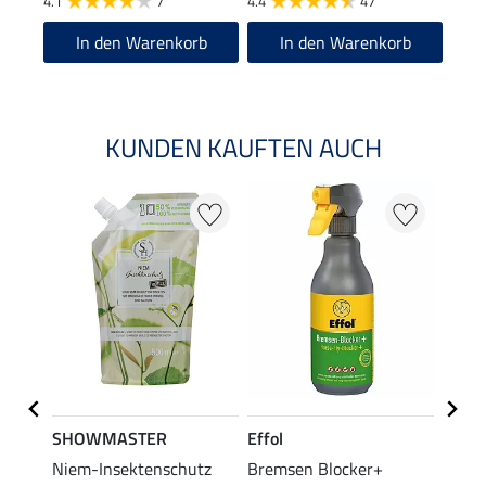
4.1
7
4.4
47
In den Warenkorb
In den Warenkorb
KUNDEN KAUFTEN AUCH
SHOWMASTER
Effol
SHO
eif-
Niem-Insektenschutz
Bremsen Blocker+
Eczem