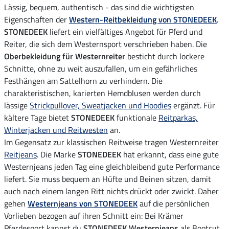
Lässig, bequem, authentisch - das sind die wichtigsten
Eigenschaften der
Western-Reitbekleidung von STONEDEEK
.
STONEDEEK
liefert ein vielfältiges Angebot für Pferd und
Reiter, die sich dem Westernsport verschrieben haben. Die
Oberbekleidung für Westernreiter
besticht durch lockere
Schnitte, ohne zu weit auszufallen, um ein gefährliches
Festhängen am Sattelhorn zu verhindern. Die
charakteristischen, karierten Hemdblusen werden durch
lässige
Strickpullover, Sweatjacken und Hoodies
ergänzt. Für
kältere Tage bietet
STONEDEEK
funktionale
Reitparkas,
Winterjacken und Reitwesten
an.
Im Gegensatz zur klassischen Reitweise tragen Westernreiter
Reitjeans
. Die Marke
STONEDEEK
hat erkannt, dass eine gute
Westernjeans jeden Tag eine gleichbleibend gute Performance
liefert. Sie muss bequem an Hüfte und Beinen sitzen, damit
auch nach einem langen Ritt nichts drückt oder zwickt. Daher
gehen
Westernjeans von STONEDEEK
auf die persönlichen
Vorlieben bezogen auf ihren Schnitt ein: Bei Krämer
Pferdesport kannst du
STONEDEEK Westernjeans
als Bootcut,