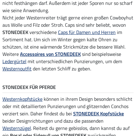
nicht festhängen darf. Außerdem ist jeder Sporen nur so scharf
wie seine Anwendung.
Nicht jeder Westernreiter trägt gerne einen großen Cowboyhut
aus Wolle und Filz oder Stroh. Caps sind sehr beliebt, wovon
STONEDEEK
verschiedene
Caps für Damen und Herren
im
Sortiment hat. Um sich im Winter gegen kalte Ohren zu
schützen, ist eine wärmende Strickmütze die bessere Wahl.
Weitere
Accessoires von STONEDEEK
sind beispielsweise
Ledergürtel
mit unterschiedlichen Punzierungen, um dem
Westernoutfit
den letzten Schliff zu geben.
STONEDEEK FÜR PFERDE
Westernkopfstücke
können in ihrem Design besonders schlicht
oder mit detaillierten Punzierungen und glitzernden Conchos
verziert sein. Daher findest du bei
STONEDEEK Kopfstücke
beider Designrichtungen und dazu die passenden
Westernzügel
. Reitest du gerne gebisslos, dann kannst du auf
ein
Bosal oder Sidepull von STONEDEEK
zurückgreifen.