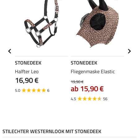
STONEDEEK
STONEDEEK
STON
ess
Halfter Leo
Fliegenmaske Elastic
Kinnr
16,90 €
9,9
19,90 €
ab 15,90 €
5.0
6
4.8
4.5
56
STILECHTER WESTERNLOOK MIT STONEDEEK